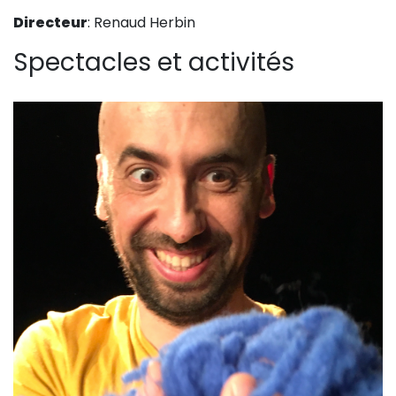
Sur le terrain
Directeur
: Renaud Herbin
(Portraits, actions, collaborations)
Spectacles et activités
Sur l’étagère
(Documents, études, publications)