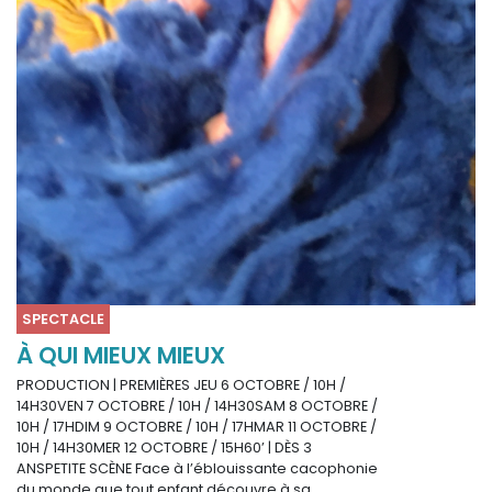
SPECTACLE
À QUI MIEUX MIEUX
PRODUCTION | PREMIÈRES JEU 6 OCTOBRE / 10H /
14H30VEN 7 OCTOBRE / 10H / 14H30SAM 8 OCTOBRE /
10H / 17HDIM 9 OCTOBRE / 10H / 17HMAR 11 OCTOBRE /
10H / 14H30MER 12 OCTOBRE / 15H60’ | DÈS 3
ANSPETITE SCÈNE Face à l’éblouissante cacophonie
du monde que tout enfant découvre à sa…