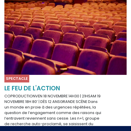
SPECTACLE
LE FEU DE L'ACTION
COPRODUCTIONVEN 18 NOVEMBRE 14H30 | 21HSAM 19
NOVEMBRE 18H 80’ | DÈS 12 ANSGRANDE SCÈNE Dans
un monde en proie à des urgences répétées, la
question de l’engagement comme des raisons qui
l’entravent reviennent sans cesse. Les n+1, groupe
de recherche auto-proclamé, se saisissent du
problème pour nous entraîner dans une épopée