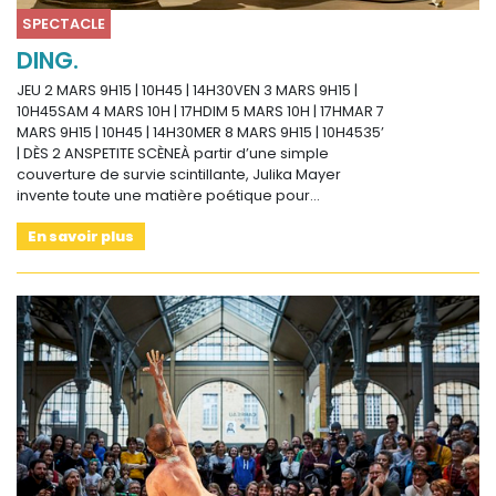
SPECTACLE
DING.
JEU 2 MARS 9H15 | 10H45 | 14H30VEN 3 MARS 9H15 |
10H45SAM 4 MARS 10H | 17HDIM 5 MARS 10H | 17HMAR 7
MARS 9H15 | 10H45 | 14H30MER 8 MARS 9H15 | 10H4535’
| DÈS 2 ANSPETITE SCÈNEÀ partir d’une simple
couverture de survie scintillante, Julika Mayer
invente toute une matière poétique pour…
En savoir plus