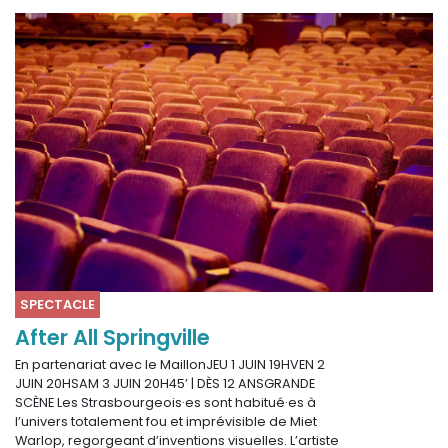
SPECTACLE
After All Springville
En partenariat avec le MaillonJEU 1 JUIN 19HVEN 2
JUIN 20HSAM 3 JUIN 20H45’ | DÈS 12 ANSGRANDE
SCÈNE Les Strasbourgeois·es sont habitué·es à
l’univers totalement fou et imprévisible de Miet
Warlop, regorgeant d’inventions visuelles. L’artiste