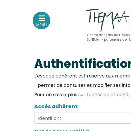
MENU
Centre français de l’Union
(UNIMA) - partenaire de l
Association nationale
des Théâtres de Marionnettes
Authentificatio
et Arts Associés
L'espace adhérent est réservé aux membres
Sur le feu
Il permet de consulter et modifier ses inf
(Actualités, annonces, vie professionnelle)
Pour en savoir plus sur l'adhésion et adhér
Sur le vif
Accès adhérent
(Agenda, spectacles, événements des adhérents)
Sur le fond
(Fonctionnement, gouvernance, groupes de travail, partena