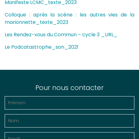
Manifeste LCMC_texte_2023
Colloque : après la scène : les autres vies de la
marionnette_texte_2023
Les Rendez-vous du Commun – cycle 3 _URL_
Le Podcatastrophe_son_2021
Pour nous contacter