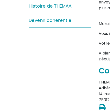
envoy
Sur le terrain
Histoire de THEMAA
plus 
(Portraits, actions, collaborations)
Devenir adhérent·e
Sur l’étagère
Merci
(Documents, études, publications)
Vous 
Votre
A bien
L’équ
Co
THEM
Adhés
14, ru
75012