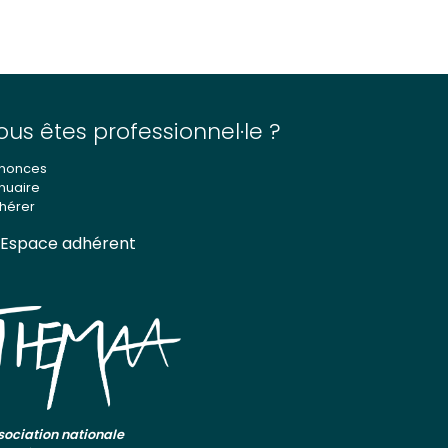
ous êtes professionnel·le ?
nonces
nuaire
hérer
Espace adhérent
sociation nationale