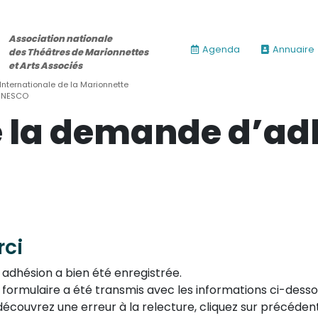
Association nationale
Agenda
Annuaire
des Théâtres de Marionnettes
et Arts Associés
 Internationale de la Marionnette
’UNESCO
e la demande d’ad
rci
 adhésion a bien été enregistrée.
 formulaire a été transmis avec les informations ci-dessou
découvrez une erreur à la relecture, cliquez sur précéden
ires)