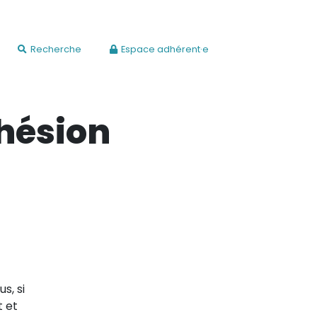
Recherche
Espace adhérent·e
hésion
s, si
t et