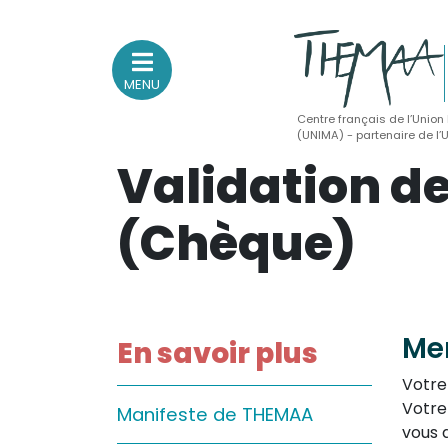
MENU
Centre français de l’Union
(UNIMA) - partenaire de l
Validation d
Association nationale
des Théâtres de Marionnettes
et Arts Associés
(Chèque)
Sur le feu
(Actualités, annonces, vie professionnelle)
Me
Sur le vif
En savoir plus
(Agenda, spectacles, événements des adhérents)
Votre
Sur le fond
Votre
Manifeste de THEMAA
vous 
(Fonctionnement, gouvernance, groupes de travail, partena