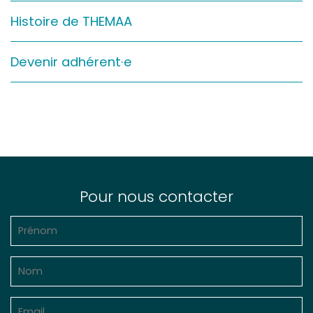
Sur le terrain
Histoire de THEMAA
(Portraits, actions, collaborations)
Sur l’étagère
Devenir adhérent·e
(Documents, études, publications)
Pour nous contacter