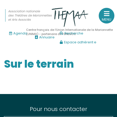
Association nationale
des Théâtres de Marionnettes
MENU
et Arts Associés
Centre français de l’Union Internationale de la Marionnette
Agenda
Recherche
(UNIMA) - partenaire de l’UNESCO
Annuaire
Espace adhérent·e
Association nationale
des Théâtres de Marionnettes
et Arts Associés
Sur le terrain
Sur le feu
(Actualités, annonces, vie professionnelle)
Sur le vif
(Agenda, spectacles, événements des adhérents)
Sur le fond
Pour nous contacter
(Fonctionnement, gouvernance, groupes de travail, partena