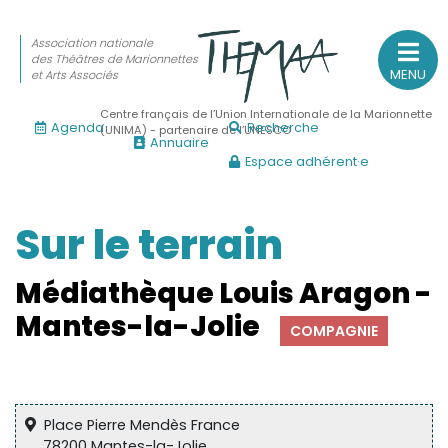
Association nationale
des Théâtres de Marionnettes
MENU
et Arts Associés
Centre français de l’Union Internationale de la Marionnette
Agenda
Recherche
(UNIMA) - partenaire de l’UNESCO
Annuaire
Espace adhérent·e
Association nationale
des Théâtres de Marionnettes
et Arts Associés
Sur le terrain
Sur le feu
Médiathèque Louis Aragon -
(Actualités, annonces, vie professionnelle)
Mantes-la-Jolie
COMPAGNIE
Sur le vif
(Agenda, spectacles, événements des adhérents)
Sur le fond
Place Pierre Mendès France
(Fonctionnement, gouvernance, groupes de travail, partena
78200 Mantes-la-Jolie