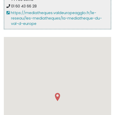
Sur le terrain
01 60 43 66 28
https://mediatheques.valdeuropeagglo.fr/le-
(Portraits, actions, collaborations)
reseau/les-mediatheques/la-mediatheque-du-
Sur l’étagère
val-d-europe
(Documents, études, publications)