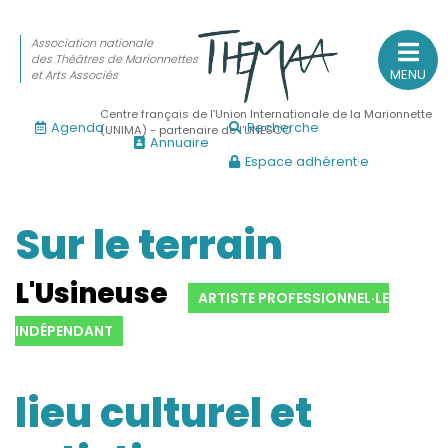
Association nationale
des Théâtres de Marionnettes
MENU
et Arts Associés
Centre français de l’Union Internationale de la Marionnette
Agenda
Recherche
(UNIMA) - partenaire de l’UNESCO
Annuaire
Espace adhérent·e
Association nationale
des Théâtres de Marionnettes
et Arts Associés
Sur le terrain
Sur le feu
L'Usineuse
ARTISTE PROFESSIONNEL·LE
(Actualités, annonces, vie professionnelle)
INDÉPENDANT
Sur le vif
(Agenda, spectacles, événements des adhérents)
lieu culturel et
Sur le fond
(Fonctionnement, gouvernance, groupes de travail, partena