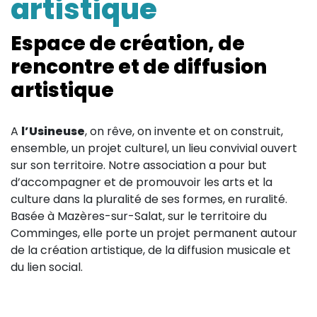
artistique
Sur le terrain
Espace de création, de
(Portraits, actions, collaborations)
Sur l’étagère
rencontre et de diffusion
(Documents, études, publications)
artistique
A
l’Usineuse
, on rêve, on invente et on construit,
ensemble, un projet culturel,
un lieu convivial ouvert
sur son territoire. Notre association a pour but
d’accompagner et de promouvoir les arts et la
culture dans la pluralité de ses formes, en ruralité.
Basée à Mazères-sur-Salat, sur le territoire du
Comminges, elle porte un projet permanent
autour
de la création artistique, de la diffusion musicale et
du lien social.