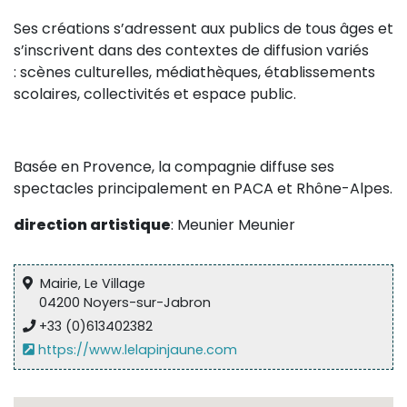
Sur le terrain
Ses créations s’adressent aux
publics de tous âges
et
(Portraits, actions, collaborations)
s’inscrivent dans des contextes de diffusion variés
:
scènes culturelles, médiathèques, établissements
Sur l’étagère
scolaires, collectivités et espace public
.
(Documents, études, publications)
Basée en Provence, la compagnie diffuse ses
spectacles principalement en PACA et Rhône-Alpes.
direction artistique
: Meunier Meunier
Mairie, Le Village
04200 Noyers-sur-Jabron
+33 (0)613402382
https://www.lelapinjaune.com