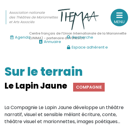
Association nationale
des Théâtres de Marionnettes
MENU
et Arts Associés
Centre français de l’Union Internationale de la Marionnette
Agenda
Recherche
(UNIMA) - partenaire de l’UNESCO
Annuaire
Espace adhérent·e
Association nationale
des Théâtres de Marionnettes
et Arts Associés
Sur le terrain
Sur le feu
Le Lapin Jaune
COMPAGNIE
(Actualités, annonces, vie professionnelle)
Sur le vif
La Compagnie Le Lapin Jaune développe
un théâtre
(Agenda, spectacles, événements des adhérents)
narratif, visuel et sensible mêlant écriture, conte,
Sur le fond
théâtre visuel et marionnettes, images poétiques
...
(Fonctionnement, gouvernance, groupes de travail, partena