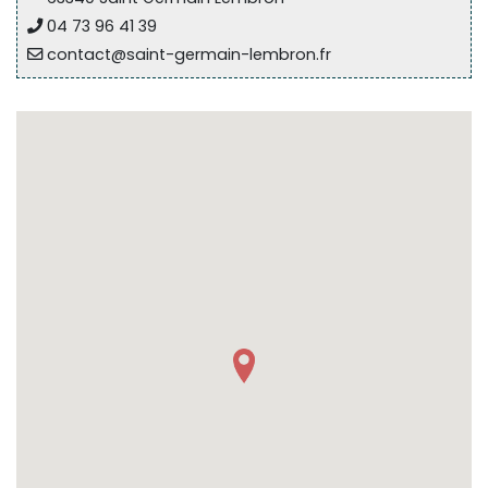
Sur le terrain
04 73 96 41 39
contact@saint-germain-lembron.fr
(Portraits, actions, collaborations)
Sur l’étagère
(Documents, études, publications)