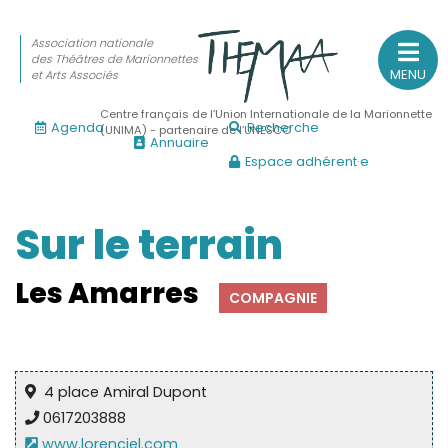
Association nationale
des Théâtres de Marionnettes
MENU
et Arts Associés
Centre français de l’Union Internationale de la Marionnette
Agenda
Recherche
(UNIMA) - partenaire de l’UNESCO
Annuaire
Espace adhérent·e
Association nationale
des Théâtres de Marionnettes
et Arts Associés
Sur le terrain
Sur le feu
Les Amarres
COMPAGNIE
(Actualités, annonces, vie professionnelle)
Sur le vif
(Agenda, spectacles, événements des adhérents)
4 place Amiral Dupont
Sur le fond
0617203888
(Fonctionnement, gouvernance, groupes de travail, partena
www.lorenciel.com