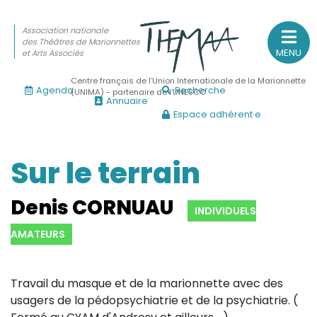
Association nationale
des Théâtres de Marionnettes
MENU
et Arts Associés
Centre français de l’Union Internationale de la Marionnette
Agenda
Recherche
(UNIMA) - partenaire de l’UNESCO
Annuaire
Espace adhérent·e
Association nationale
des Théâtres de Marionnettes
et Arts Associés
Sur le terrain
Sur le feu
Denis CORNUAU
INDIVIDUELS
(Actualités, annonces, vie professionnelle)
AMATEURS
Sur le vif
(Agenda, spectacles, événements des adhérents)
Travail du masque et de la marionnette avec des
Sur le fond
usagers de la pédopsychiatrie et de la psychiatrie. (
(Fonctionnement, gouvernance, groupes de travail, partena