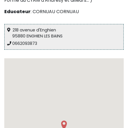
Formé au CYAM d'Andresy et ailleurs... )
Sur le terrain
Educateur
: CORNUAU CORNUAU
(Portraits, actions, collaborations)
Sur l’étagère
218 avenue d'Enghien
(Documents, études, publications)
95880 ENGHIEN LES BAINS
0662093873