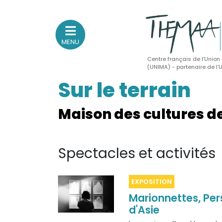
MENU
Centre français de l’Union
(UNIMA) - partenaire de l
Sur le terrain
Association nationale
des Théâtres de Marionnettes
et Arts Associés
Maison des cultures de
Sur le feu
Spectacles et activités
(Actualités, annonces, vie professionnelle)
Sur le vif
EXPOSITION
(Agenda, spectacles, événements des adhérents)
Marionnettes, Per
Sur le fond
d'Asie
(Fonctionnement, gouvernance, groupes de travail, partena