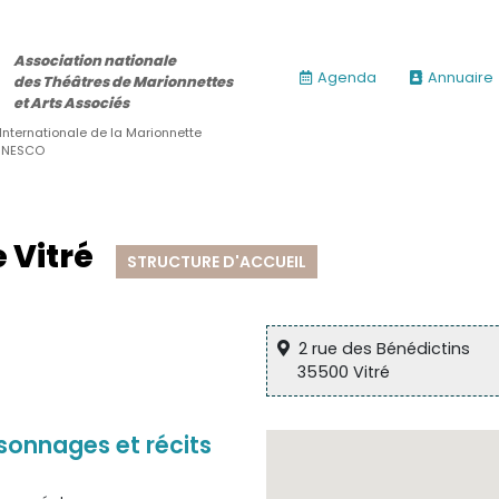
Association nationale
Agenda
Annuaire
des Théâtres de Marionnettes
et Arts Associés
 Internationale de la Marionnette
’UNESCO
 Vitré
STRUCTURE D'ACCUEIL
2 rue des Bénédictins
35500 Vitré
sonnages et récits
ires)