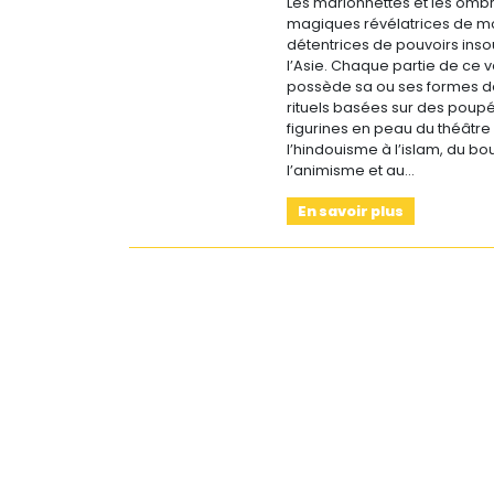
Les marionnettes et les ombr
Sur le terrain
magiques révélatrices de m
détentrices de pouvoirs ins
(Portraits, actions, collaborations)
l’Asie. Chaque partie de ce v
possède sa ou ses formes de
Sur l’étagère
rituels basées sur des poup
(Documents, études, publications)
figurines en peau du théâtre
l’hindouisme à l’islam, du b
l’animisme et au…
En savoir plus