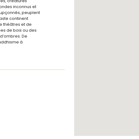
es, créatures
ondes inconnus et
oupçonnés, peuplent
aste continent
 théâtres et de
ées de bois ou des
 d’ombres. De
ouddhisme à