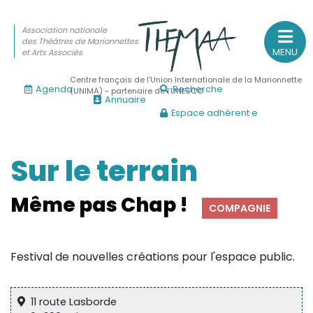
Association nationale
des Théâtres de Marionnettes
MENU
et Arts Associés
Centre français de l’Union Internationale de la Marionnette
Agenda
Recherche
(UNIMA) - partenaire de l’UNESCO
Annuaire
Espace adhérent·e
Association nationale
des Théâtres de Marionnettes
et Arts Associés
Sur le terrain
Sur le feu
Même pas Chap !
COMPAGNIE
(Actualités, annonces, vie professionnelle)
Sur le vif
Festival de nouvelles créations pour l'espace public.
(Agenda, spectacles, événements des adhérents)
Sur le fond
11 route Lasborde
(Fonctionnement, gouvernance, groupes de travail, partena