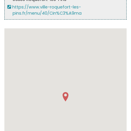
Sur le terrain
https://www.ville-roquefort-les-
pins.fr/menu/40/Cin%C3%A9ma
(Portraits, actions, collaborations)
Sur l’étagère
(Documents, études, publications)