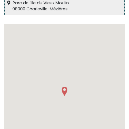
Parc de l'Ile du Vieux Moulin
Sur le terrain
08000 Charleville-Mézières
(Portraits, actions, collaborations)
Sur l’étagère
(Documents, études, publications)