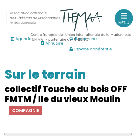
Association nationale
des Théâtres de Marionnettes
MENU
et Arts Associés
Centre français de l’Union Internationale de la Marionnette
Agenda
Recherche
(UNIMA) - partenaire de l’UNESCO
Annuaire
Espace adhérent·e
Association nationale
des Théâtres de Marionnettes
et Arts Associés
Sur le terrain
Sur le feu
collectif Touche du bois OFF
(Actualités, annonces, vie professionnelle)
FMTM / Ile du vieux Moulin
Sur le vif
COMPAGNIE
(Agenda, spectacles, événements des adhérents)
Sur le fond
(Fonctionnement, gouvernance, groupes de travail, partena