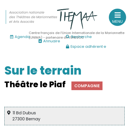
Association nationale
des Théâtres de Marionnettes
MENU
et Arts Associés
Centre français de l’Union Internationale de la Marionnette
Agenda
Recherche
(UNIMA) - partenaire de l’UNESCO
Annuaire
Espace adhérent·e
Association nationale
des Théâtres de Marionnettes
et Arts Associés
Sur le terrain
Sur le feu
Théâtre le Piaf
COMPAGNIE
(Actualités, annonces, vie professionnelle)
Sur le vif
(Agenda, spectacles, événements des adhérents)
11 Bd Dubus
Sur le fond
27300 Bernay
(Fonctionnement, gouvernance, groupes de travail, partena