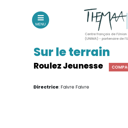
MENU
Centre français de l’Union
(UNIMA) - partenaire de l
Sur le terrain
Association nationale
des Théâtres de Marionnettes
et Arts Associés
Roulez Jeunesse
COMPA
Sur le feu
Directrice
: Faivre Faivre
(Actualités, annonces, vie professionnelle)
Sur le vif
(Agenda, spectacles, événements des adhérents)
Sur le fond
(Fonctionnement, gouvernance, groupes de travail, partena