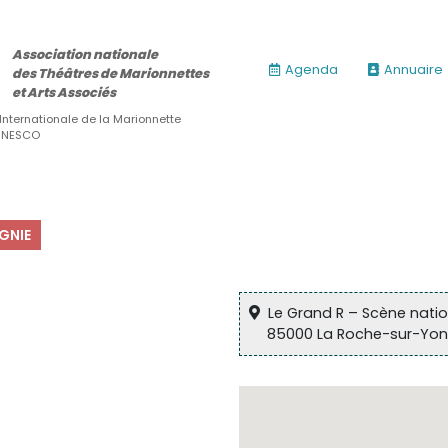
Association nationale
Agenda
Annuaire
des Théâtres de Marionnettes
et Arts Associés
 Internationale de la Marionnette
’UNESCO
GNIE
Le Grand R – Scène nati
85000 La Roche-sur-Yon
ires)