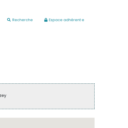
Recherche
Espace adhérent·e
zey