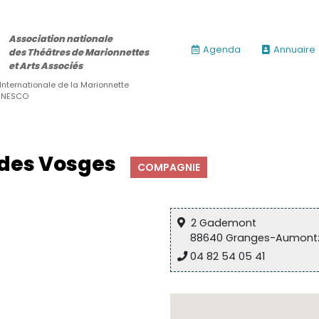
Association nationale
Agenda
Annuaire
des Théâtres de Marionnettes
et Arts Associés
 Internationale de la Marionnette
’UNESCO
t des Vosges
COMPAGNIE
2 Gademont
88640 Granges-Aumont
04 82 54 05 41
ires)