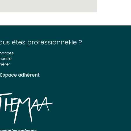
ous êtes professionnel·le ?
nonces
nuaire
hérer
Espace adhérent
sociation nationale