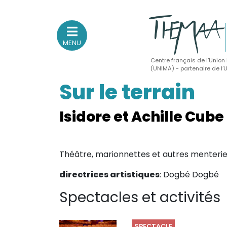
MENU
Centre français de l’Union
(UNIMA) - partenaire de l
Sur le terrain
Association nationale
des Théâtres de Marionnettes
et Arts Associés
Isidore et Achille Cube
Sur le feu
Théâtre, marionnettes et autres menteri
(Actualités, annonces, vie professionnelle)
Sur le vif
directrices artistiques
: Dogbé Dogbé
(Agenda, spectacles, événements des adhérents)
Spectacles et activités
Sur le fond
(Fonctionnement, gouvernance, groupes de travail, partena
SPECTACLE