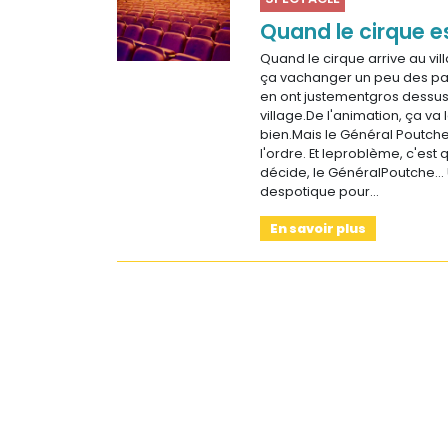
Sur le terrain
Quand le cirque e
(Portraits, actions, collaborations)
Quand le cirque arrive au vil
ça vachanger un peu des pat
Sur l’étagère
en ont justementgros dessus
(Documents, études, publications)
village.De l'animation, ça va 
bien.Mais le Général Poutche,
l'ordre. Et leproblème, c'est q
décide, le GénéralPoutche...
despotique pour…
En savoir plus