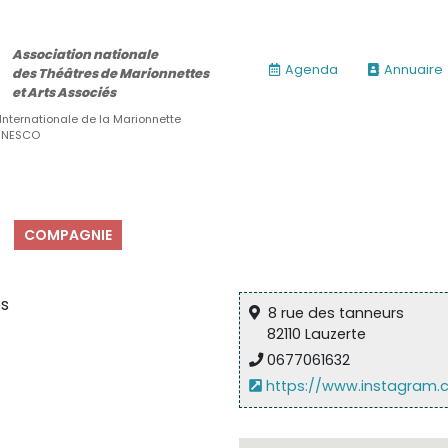
Association nationale
Agenda
Annuaire
des Théâtres de Marionnettes
et Arts Associés
 Internationale de la Marionnette
’UNESCO
COMPAGNIE
es
8 rue des tanneurs
82110 Lauzerte
0677061632
https://www.instagram.c
ires)