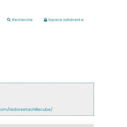
Recherche
Espace adhérent·e
om/isidoreetachillecube/