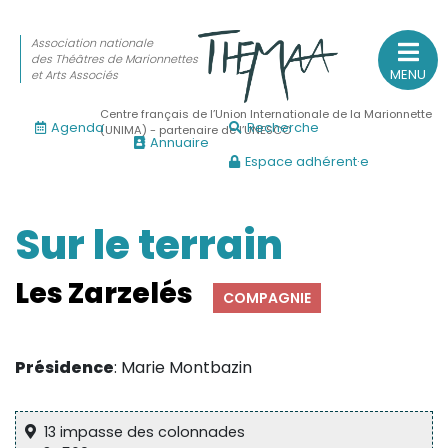
Association nationale
des Théâtres de Marionnettes
MENU
et Arts Associés
Centre français de l’Union Internationale de la Marionnette
Agenda
Recherche
(UNIMA) - partenaire de l’UNESCO
Annuaire
Espace adhérent·e
Association nationale
des Théâtres de Marionnettes
et Arts Associés
Sur le terrain
Sur le feu
Les Zarzelés
COMPAGNIE
(Actualités, annonces, vie professionnelle)
Sur le vif
Présidence
: Marie Montbazin
(Agenda, spectacles, événements des adhérents)
Sur le fond
13 impasse des colonnades
(Fonctionnement, gouvernance, groupes de travail, partena