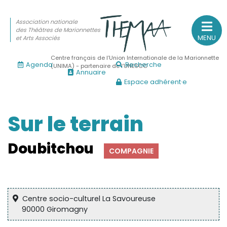
Association nationale
des Théâtres de Marionnettes
MENU
et Arts Associés
Centre français de l’Union Internationale de la Marionnette
Agenda
Recherche
(UNIMA) - partenaire de l’UNESCO
Annuaire
Espace adhérent·e
Association nationale
des Théâtres de Marionnettes
et Arts Associés
Sur le terrain
Sur le feu
Doubitchou
COMPAGNIE
(Actualités, annonces, vie professionnelle)
Sur le vif
(Agenda, spectacles, événements des adhérents)
Centre socio-culturel La Savoureuse
Sur le fond
90000 Giromagny
(Fonctionnement, gouvernance, groupes de travail, partena