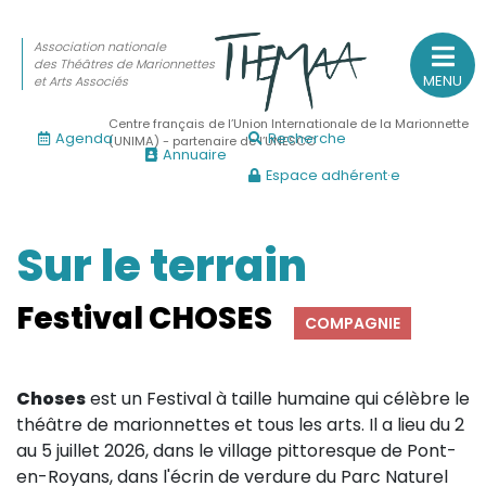
Association nationale
des Théâtres de Marionnettes
MENU
et Arts Associés
Centre français de l’Union Internationale de la Marionnette
Agenda
Recherche
(UNIMA) - partenaire de l’UNESCO
Annuaire
Espace adhérent·e
Association nationale
des Théâtres de Marionnettes
et Arts Associés
Sur le terrain
Sur le feu
Festival CHOSES
COMPAGNIE
(Actualités, annonces, vie professionnelle)
Sur le vif
Choses
est un Festival à taille humaine qui célèbre le
(Agenda, spectacles, événements des adhérents)
théâtre de marionnettes et tous les arts.
Il a lieu d
u 2
Sur le fond
au 5 juillet 2026,
dans le village pittoresque de Pont-
en-Royans, dans l'écrin de verdure du Parc Naturel
(Fonctionnement, gouvernance, groupes de travail, partena