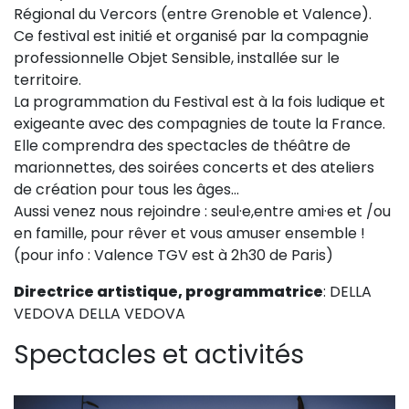
Régional du Vercors (entre Grenoble et Valence).
Sur le terrain
Ce festival est initié et organisé par la compagnie
(Portraits, actions, collaborations)
professionnelle Objet Sensible, installée sur le
Sur l’étagère
territoire.
La programmation du Festival est à la fois ludique et
(Documents, études, publications)
exigeante avec des compagnies de toute la France.
Elle comprendra des spectacles de théâtre de
marionnettes, des soirées concerts et des ateliers
de création pour tous les âges...
Aussi venez nous rejoindre : seul·e,entre ami·es et /ou
en famille, pour rêver et vous amuser ensemble !
(pour info : Valence TGV est à 2h30 de Paris)
Directrice artistique, programmatrice
: DELLA
VEDOVA DELLA VEDOVA
Spectacles et activités