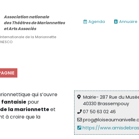
Association nationale
Agenda
Annuaire
des Théâtres de Marionnettes
et Arts Associés
 Internationale de la Marionnette
’UNESCO
AGNIE
rionnettique qui s’ouvre
Mairie- 287 Rue du Musé
e
fantaisie
pour
40330 Brassempouy
s de la marionnette
et
07 50 63 02 46
t à croire que la
prog@loiseaumanivelle
https://www.amisdebra
ires)