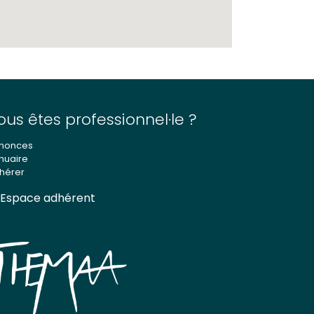
ous êtes professionnel·le ?
nonces
nuaire
hérer
Espace adhérent