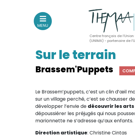
MENU
Centre français de l’Union
(UNIMA) - partenaire de l
Sur le terrain
Association nationale
des Théâtres de Marionnettes
et Arts Associés
Brassem'Puppets
COMP
Sur le feu
Le Brassem’puppets, c’est un clin d’œil ma
(Actualités, annonces, vie professionnelle)
sur un village perché, c’est se chausser d
Sur le vif
développer l’envie de
découvrir les art
dépoussiérer les préjugés qui nous poussen
(Agenda, spectacles, événements des adhérents)
marionnette ne s’adresse qu’aux enfants.
Sur le fond
(Fonctionnement, gouvernance, groupes de travail, partena
Direction artistique
: Christine Cintas