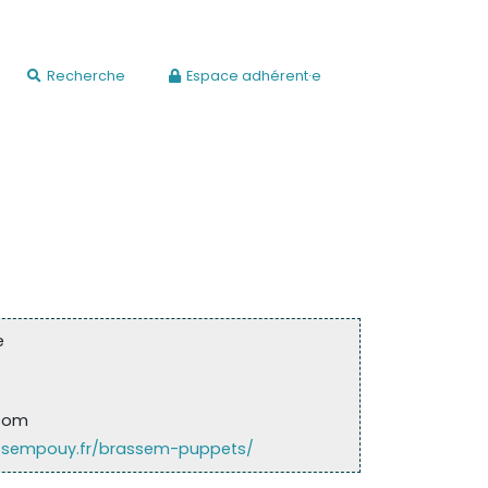
Recherche
Espace adhérent·e
e
.com
ssempouy.fr/brassem-puppets/