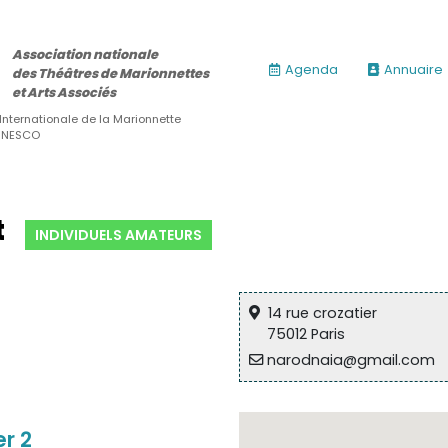
Association nationale
Agenda
Annuaire
des Théâtres de Marionnettes
et Arts Associés
 Internationale de la Marionnette
’UNESCO
t
INDIVIDUELS AMATEURS
14 rue crozatier
75012 Paris
narodnaia@gmail.com
er 2
ires)