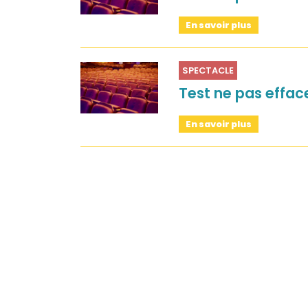
Sur le terrain
En savoir plus
(Portraits, actions, collaborations)
Sur l’étagère
SPECTACLE
(Documents, études, publications)
Test ne pas effac
En savoir plus