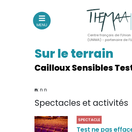
MENU
Centre français de l’Union
(UNIMA) - partenaire de l
Sur le terrain
Association nationale
des Théâtres de Marionnettes
et Arts Associés
Cailloux Sensibles Tes
Sur le feu
n
: n n
(Actualités, annonces, vie professionnelle)
Spectacles et activités
Sur le vif
(Agenda, spectacles, événements des adhérents)
Sur le fond
SPECTACLE
Test ne pas effac
(Fonctionnement, gouvernance, groupes de travail, partena