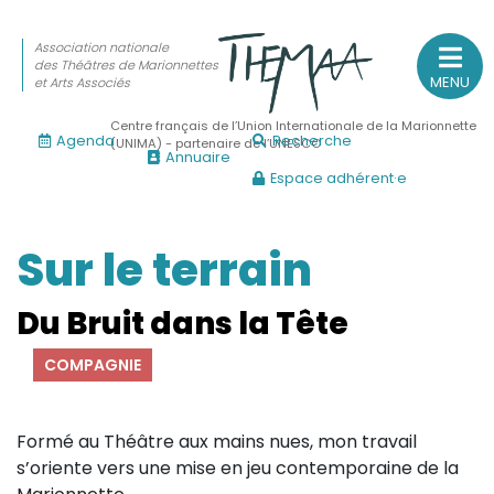
Association nationale
des Théâtres de Marionnettes
MENU
et Arts Associés
Centre français de l’Union Internationale de la Marionnette
Agenda
Recherche
(UNIMA) - partenaire de l’UNESCO
Annuaire
Espace adhérent·e
Association nationale
des Théâtres de Marionnettes
et Arts Associés
Sur le terrain
Sur le feu
Du Bruit dans la Tête
(Actualités, annonces, vie professionnelle)
COMPAGNIE
Sur le vif
(Agenda, spectacles, événements des adhérents)
Formé au Théâtre aux mains nues, mon travail
Sur le fond
s’oriente vers une mise en jeu contemporaine de la
(Fonctionnement, gouvernance, groupes de travail, partena