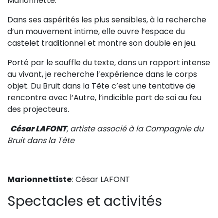
Marionnette.
Sur le terrain
Dans ses aspérités les plus sensibles, à la recherche
(Portraits, actions, collaborations)
d’un mouvement intime, elle ouvre l’espace du
Sur l’étagère
castelet traditionnel et montre son double en jeu.
(Documents, études, publications)
Porté par le souffle du texte, dans un rapport intense
au vivant, je recherche l’expérience dans le corps
objet. Du Bruit dans la Tête c’est une tentative de
rencontre avec l’Autre, l’indicible part de soi au feu
des projecteurs.
César LAFONT
, artiste associé à la Compagnie du
Bruit dans la Tête
Marionnettiste
: César LAFONT
Spectacles et activités