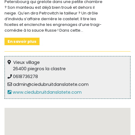
Petersbourg qui grelote dans une petite chambre
? Son manteau est déjà bien troué et dehors il
neige. Qu’en dira Petrovitch le tailleur ? Un drôle
d’individu s’affaire derrière le castelet. Il tire les
ficelles et enclenche les engrenages d’une tragi-
comédie à la sauce Russe ! Dans cette…
En savoir plus
Vieux village
26400 piegros la clastre
0618736278
admin@ciedubruitdanslatete.com
www.ciedubruitdanslatete.com