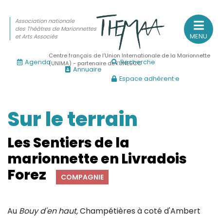
Association nationale
des Théâtres de Marionnettes
MENU
et Arts Associés
Centre français de l’Union Internationale de la Marionnette
Agenda
Recherche
(UNIMA) - partenaire de l’UNESCO
Annuaire
Espace adhérent·e
Association nationale
des Théâtres de Marionnettes
et Arts Associés
Sur le terrain
Sur le feu
Les Sentiers de la
(Actualités, annonces, vie professionnelle)
marionnette en Livradois
Sur le vif
Forez
COMPAGNIE
(Agenda, spectacles, événements des adhérents)
Sur le fond
Au
Bouy d'en haut,
Champétières à coté d'Ambert
(Fonctionnement, gouvernance, groupes de travail, partena