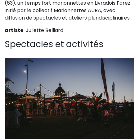
(63), un temps fort marionnettes en Livradois Forez
Sur le terrain
initié par le collectif Marionnettes AURA, avec
(Portraits, actions, collaborations)
diffusion de spectacles et ateliers pluridisciplinaires.
Sur l’étagère
artiste
: Juliette Belliard
(Documents, études, publications)
Spectacles et activités