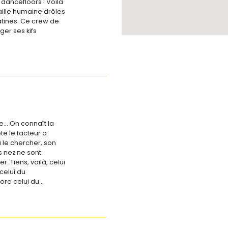
dancefloors ! Voila
ille humaine drôles
latines. Ce crew de
er ses kifs
e… On connaît la
e le facteur a
 le chercher, son
s nez ne sont
r. Tiens, voilà, celui
celui du
re celui du…