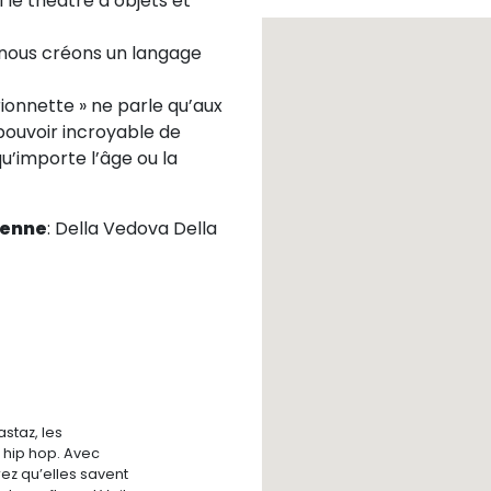
 le théâtre d’objets et
e nous créons un langage
ionnette » ne parle qu’aux
pouvoir incroyable de
u’importe l’âge ou la
ienne
: Della Vedova Della
staz, les
 hip hop. Avec
ez qu’elles savent