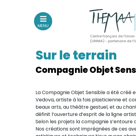
MENU
Centre français de l’Union
(UNIMA) - partenaire de l
Sur le terrain
Association nationale
des Théâtres de Marionnettes
et Arts Associés
Compagnie Objet Sens
Sur le feu
La Compagnie Objet Sensible a été créé e
(Actualités, annonces, vie professionnelle)
Vedova, artiste à la fois plasticienne et 
Sur le vif
beaux arts, au théâtre gestuel, et au chant.
définit l’ouverture d’esprit de la ligne art
(Agenda, spectacles, événements des adhérents)
Selon les projets la compagnie s’entoure 
Sur le fond
Nos créations sont imprégnées de ces av
(Fonctionnement, gouvernance, groupes de travail, partena