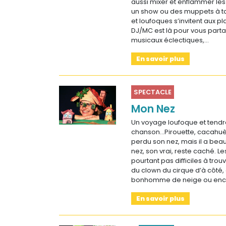
aussi mixer et enflammer les 
un show ou des muppets à ta
et loufoques s’invitent aux p
DJ/MC est là pour vous partag
musicaux éclectiques,…
En savoir plus
SPECTACLE
Mon Nez
Un voyage loufoque et tendr
chanson…Pirouette, cacahuèt
perdu son nez, mais il a beau
nez, son vrai, reste caché. Le
pourtant pas difficiles à trouve
du clown du cirque d’à côté, 
bonhomme de neige ou enco
En savoir plus