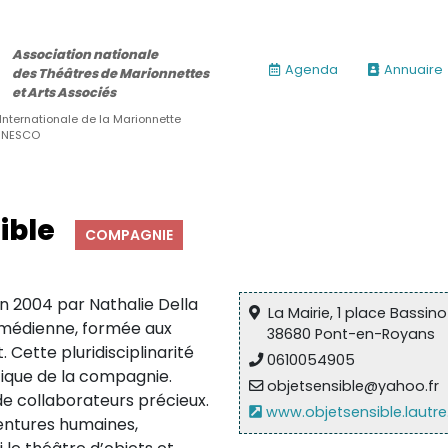
Association nationale
Agenda
Annuaire
des Théâtres de Marionnettes
et Arts Associés
 Internationale de la Marionnette
’UNESCO
ible
COMPAGNIE
n 2004 par Nathalie Della
La Mairie, 1 place Bassino
comédienne, formée aux
38680 Pont-en-Royans
 Cette pluridisciplinarité
0610054905
istique de la compagnie.
objetsensible@yahoo.fr
de collaborateurs précieux.
www.objetsensible.lautre
entures humaines,
ires)