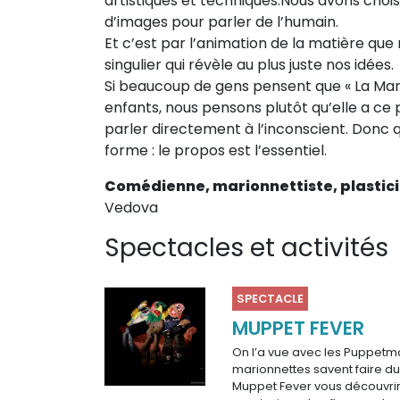
artistiques et techniques.Nous avons choisi
Sur le terrain
d’images pour parler de l’humain.
Et c’est par l’animation de la matière qu
(Portraits, actions, collaborations)
singulier qui révèle au plus juste nos idées.
Sur l’étagère
Si beaucoup de gens pensent que « La Mar
(Documents, études, publications)
enfants, nous pensons plutôt qu’elle a ce 
parler directement à l’inconscient. Donc q
forme : le propos est l’essentiel.
Comédienne, marionnettiste, plastic
Vedova
Spectacles et activités
SPECTACLE
MUPPET FEVER
On l’a vue avec les Puppetma
marionnettes savent faire du
Muppet Fever vous découvrir