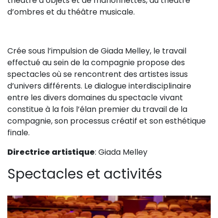
théâtre d’objets et de marionnettes, du théâtre
Sur le terrain
d’ombres et du théâtre musicale.
(Portraits, actions, collaborations)
Sur l’étagère
Crée sous l’impulsion de Giada Melley, le travail
(Documents, études, publications)
effectué au sein de la compagnie propose des
spectacles où se rencontrent des artistes issus
d’univers différents. Le dialogue interdisciplinaire
entre les divers domaines du spectacle vivant
constitue à la fois l’élan premier du travail de la
compagnie, son processus créatif et son esthétique
finale.
Directrice artistique
: Giada Melley
Spectacles et activités