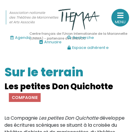
Association nationale
des Théâtres de Marionnettes
MENU
et Arts Associés
Centre français de l’Union Internationale de la Marionnette
Agenda
Recherche
(UNIMA) - partenaire de l’UNESCO
Annuaire
Espace adhérent·e
Association nationale
des Théâtres de Marionnettes
et Arts Associés
Sur le terrain
Sur le feu
Les petites Don Quichotte
(Actualités, annonces, vie professionnelle)
COMPAGNIE
Sur le vif
(Agenda, spectacles, événements des adhérents)
La Compagnie
Les petites Don Quichotte
développe
Sur le fond
des écritures scéniques se situant à la croisée du
(Fonctionnement, gouvernance, groupes de travail, partena