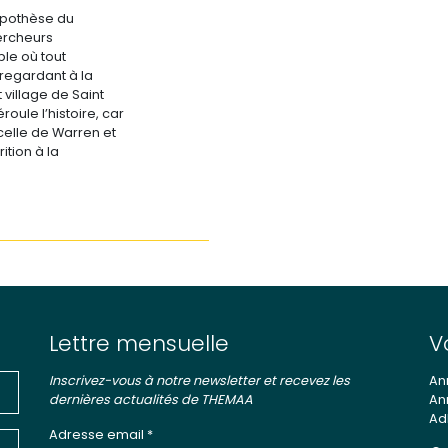
ypothèse du
rcheurs
ble où tout
regardant à la
t village de Saint
oule l’histoire, car
 celle de Warren et
ition à la
Lettre mensuelle
V
Inscrivez-vous à notre newsletter et recevez les
An
dernières actualités de THEMAA
An
Ad
Adresse email *