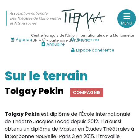
Association nationale
des Théâtres de Marionnettes
MENU
et Arts Associés
Centre français de l’Union Internationale de la Marionnette
Agenda
Recherche
(UNIMA) - partenaire de l’UNESCO
Annuaire
Espace adhérent·e
Association nationale
des Théâtres de Marionnettes
et Arts Associés
Sur le terrain
Sur le feu
Tolgay Pekin
COMPAGNIE
(Actualités, annonces, vie professionnelle)
Sur le vif
Tolgay Pekin
est diplômé de l’École Internationale
(Agenda, spectacles, événements des adhérents)
de Théâtre Jacques Lecoq depuis 2012.
Il a aussi
Sur le fond
obtenu un diplôme de Master en Études Théâtrales à
la Sorbonne Nouvelle-Paris 3 en 2015. Il travaille
(Fonctionnement, gouvernance, groupes de travail, partena