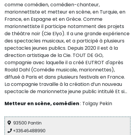
comme comédien, comédien-chanteur,
Sur le terrain
marionnettiste et metteur en scène, en Turquie, en
(Portraits, actions, collaborations)
France, en Espagne et en Grèce. Comme
Sur l’étagère
marionnettiste il participe notamment des projets
de théâtre noir (Cie Elyo). Il a une grande expérience
(Documents, études, publications)
des spectacles musicaux, et a participé à plusieurs
spectacles jeunes publics. Depuis 2020 il est à la
direction artistique de la Cie. TOUT DE GO,
compagnie avec laquelle il a créé EUTROT d'après
Roald Dahl (Comédie musicale, marionnettes),
diffusé à Paris et dans plusieurs festivals en France.
La compagnie travaille à la création d’un nouveau
spectacle de marionnette jeune public intitulé Et si…
Metteur en scène, comédien
: Tolgay Pekin
93500 Pantin
+33646488990