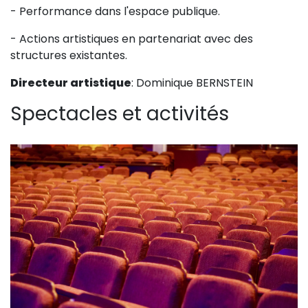
- Performance dans l'espace publique.
Sur le terrain
(Portraits, actions, collaborations)
- Actions artistiques en partenariat avec des
structures existantes.
Sur l’étagère
(Documents, études, publications)
Directeur artistique
: Dominique BERNSTEIN
Spectacles et activités