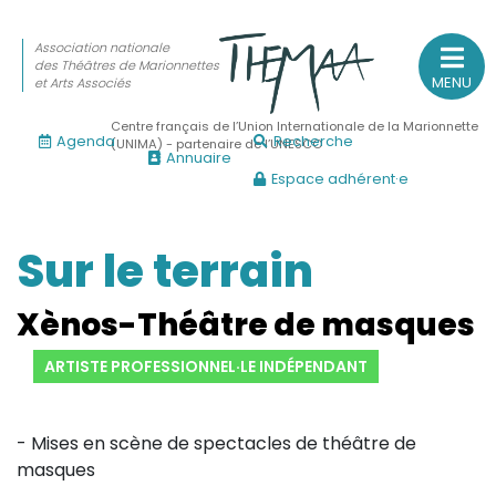
Association nationale
des Théâtres de Marionnettes
MENU
et Arts Associés
Centre français de l’Union Internationale de la Marionnette
Agenda
Recherche
(UNIMA) - partenaire de l’UNESCO
Annuaire
Espace adhérent·e
Association nationale
des Théâtres de Marionnettes
et Arts Associés
Sur le terrain
Sur le feu
Xènos-Théâtre de masques
(Actualités, annonces, vie professionnelle)
ARTISTE PROFESSIONNEL·LE INDÉPENDANT
Sur le vif
(Agenda, spectacles, événements des adhérents)
- Mises en scène de spectacles de théâtre de
Sur le fond
masques
(Fonctionnement, gouvernance, groupes de travail, partena