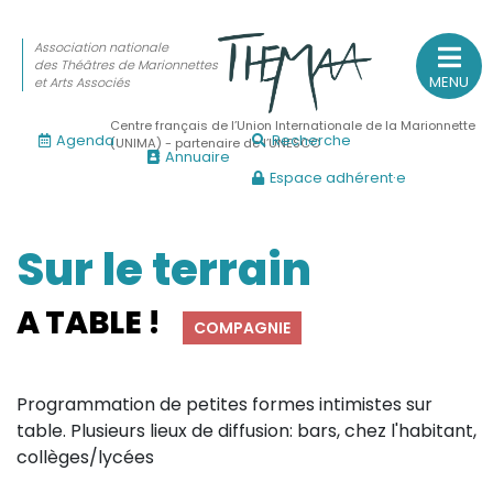
Association nationale
des Théâtres de Marionnettes
MENU
et Arts Associés
Centre français de l’Union Internationale de la Marionnette
Agenda
Recherche
(UNIMA) - partenaire de l’UNESCO
Annuaire
Espace adhérent·e
Association nationale
des Théâtres de Marionnettes
et Arts Associés
Sur le terrain
Sur le feu
A TABLE !
COMPAGNIE
(Actualités, annonces, vie professionnelle)
Sur le vif
Programmation de petites formes intimistes sur
(Agenda, spectacles, événements des adhérents)
table. Plusieurs lieux de diffusion: bars, chez l'habitant,
Sur le fond
collèges/lycées
(Fonctionnement, gouvernance, groupes de travail, partena