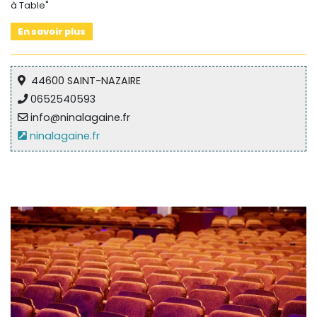
à Table"
En savoir plus
44600 SAINT-NAZAIRE
0652540593
info@ninalagaine.fr
ninalagaine.fr