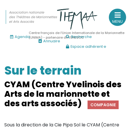
Association nationale
des Théâtres de Marionnettes
MENU
et Arts Associés
Centre français de l’Union Internationale de la Marionnette
Agenda
Recherche
(UNIMA) - partenaire de l’UNESCO
Annuaire
Espace adhérent·e
Association nationale
des Théâtres de Marionnettes
et Arts Associés
Sur le terrain
Sur le feu
CYAM (Centre Yvelinois des
(Actualités, annonces, vie professionnelle)
Arts de la marionnette et
Sur le vif
des arts associés)
COMPAGNIE
(Agenda, spectacles, événements des adhérents)
Sur le fond
Sous la direction de la Cie Pipa Sol le CYAM (Centre
(Fonctionnement, gouvernance, groupes de travail, partena