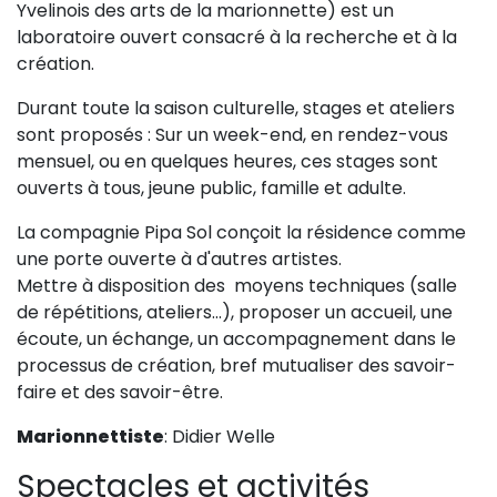
Yvelinois des arts de la marionnette) est un
Sur le terrain
laboratoire ouvert consacré à la recherche et à la
(Portraits, actions, collaborations)
création.
Sur l’étagère
Durant toute la saison culturelle, stages et ateliers
(Documents, études, publications)
sont proposés : Sur un week-end, en rendez-vous
mensuel, ou en quelques heures, ces stages sont
ouverts à tous, jeune public, famille et adulte.
La compagnie Pipa Sol conçoit la résidence comme
une porte ouverte à d'autres artistes.
Mettre à disposition des moyens techniques (salle
de répétitions, ateliers...), proposer un accueil, une
écoute, un échange, un accompagnement dans le
processus de création, bref mutualiser des savoir-
faire et des savoir-être.
Marionnettiste
: Didier Welle
Spectacles et activités