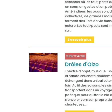
sensoriel où les tout-petits 
en sons, en gestes et en poé
Amérindiens, les ocas sont d
collectives, de grandes ma
forment des îlots de vie hum
nature. Les tout-petits sont inv
sur…
En savoir plus
SPECTACLE
Drôles d'Oizo
Théâtre d'objet, musique - dè
la nature chuchote douceme
échangent dans un ballet ten
fois. Au fil des saisons, les o
transportent dans un voyage
poétique pour quitter le nid d
s’envoler vers son propre des
chanteuses…