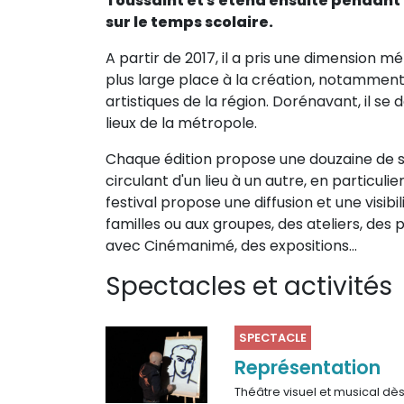
Toussaint et s'étend ensuite pendant
Sur le terrain
sur le temps scolaire.
(Portraits, actions, collaborations)
A partir de 2017, il a pris une dimension mé
Sur l’étagère
plus large place à la création, notamment
artistiques de la région. Dorénavant, il se
(Documents, études, publications)
lieux de la métropole.
Chaque édition propose une douzaine de s
circulant d'un lieu à un autre, en particulie
festival propose une diffusion et une visibili
familles ou aux groupes, des ateliers, de
avec Cinémanimé, des expositions...
Spectacles et activités
SPECTACLE
Représentation
Théâtre visuel et musical dè