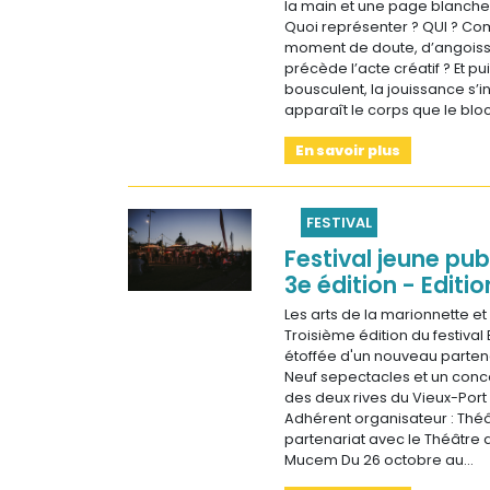
la main et une page blanche
Quoi représenter ? QUI ? C
moment de doute, d’angoisse
précède l’acte créatif ? Et pu
bousculent, la jouissance s’in
apparaît le corps que le blo
En savoir plus
FESTIVAL
Festival jeune pub
3e édition - Editio
Les arts de la marionnette et
Troisième édition du festival
étoffée d'un nouveau parte
Neuf sepectacles et un conc
des deux rives du Vieux-Port à
Adhérent organisateur : Thé
partenariat avec le Théâtre d
Mucem Du 26 octobre au…