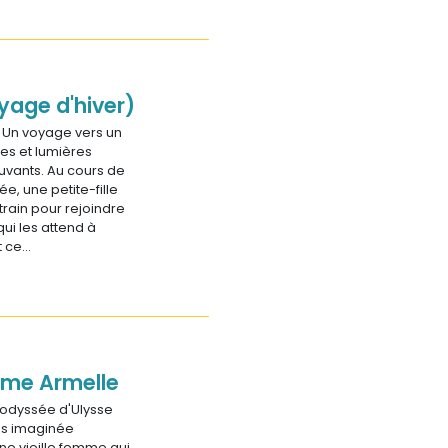
yage d'hiver)
 Un voyage vers un
es et lumières
vants. Au cours de
ée, une petite-fille
rain pour rejoindre
ui les attend à
t ce…
mme Armelle
L'odyssée d'Ulysse
is imaginée
ne vieille femme qui