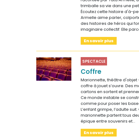
trimballe sa vie dans une pet
Écoutez cette histoire d'à-
Armelle aime parler, colport
des histoires de héros qui fo
imaginaire collectif. Elle parc
En savoir plus
SPECTACLE
Coffre
Marionnette, théâtre d'objet 
coffre à jouet s’ouvre. Des 
cartons en sortent et prenne
Ce monde instable se constru
comme pour poser les bases 
L’enfant grimpe, l’adulte sui
marionnette partent tous de
épique entre souvenirs et…
En savoir plus