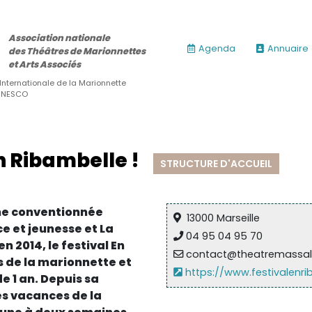
Association nationale
Agenda
Annuaire
des Théâtres de Marionnettes
et Arts Associés
 Internationale de la Marionnette
’UNESCO
En Ribambelle !
STRUCTURE D'ACCUEIL
ène conventionnée
13000 Marseille
ce et jeunesse et La
04 95 04 95 70
n 2014, le festival En
contact@theatremassal
s de la marionnette et
https://www.festivalenr
de 1 an. Depuis sa
es vacances de la
ires)