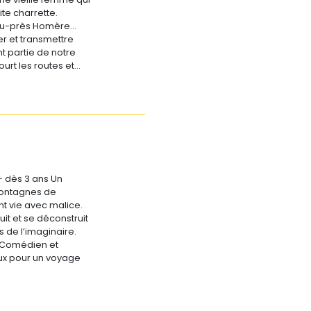
ite charrette.
peu-près Homère…
er et transmettre
nt partie de notre
ourt les routes et…
- dès 3 ans Un
montagnes de
nt vie avec malice.
it et se déconstruit
de l’imaginaire.
t. Comédien et
ux pour un voyage