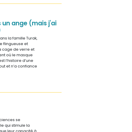
 un ange (mais j'ai
)
ans la famille Turak,
e flingueuse et
 cage de verre et
ent où le masque
st l’histoire d’une
out et n’a confiance
sciences se
e qui stimule la
que leur capacité à