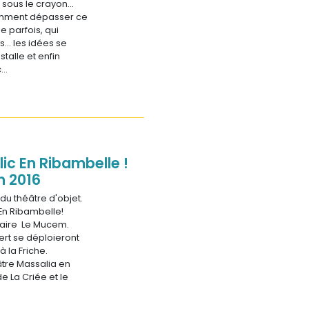
 sous le crayon…
omment dépasser ce
 parfois, qui
is… les idées se
stalle et enfin
c…
lic En Ribambelle !
n 2016
 du théâtre d'objet.
 En Ribambelle!
naire Le Mucem.
ert se déploieront
 la Friche.
âtre Massalia en
e La Criée et le