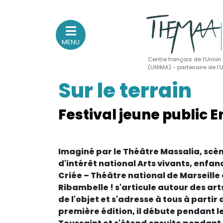
MENU
Centre français de l’Union
(UNIMA) - partenaire de l
Sur le terrain
Association nationale
des Théâtres de Marionnettes
et Arts Associés
Festival jeune public 
Sur le feu
Imaginé par le Théâtre Massalia, sc
(Actualités, annonces, vie professionnelle)
d'intérêt national Arts vivants, enfan
Sur le vif
Criée – Théâtre national de Marseille e
Ribambelle ! s'articule autour des art
(Agenda, spectacles, événements des adhérents)
de l'objet et s'adresse à tous à partir 
Sur le fond
première édition, il débute pendant l
(Fonctionnement, gouvernance, groupes de travail, partena