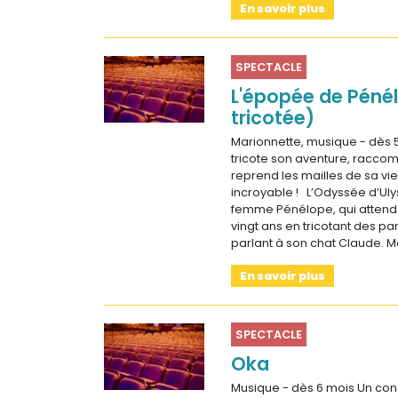
En savoir plus
SPECTACLE
L'épopée de Péné
tricotée)
Marionnette, musique - dès 
tricote son aventure, racco
reprend les mailles de sa vi
incroyable ! L’Odyssée d’Ul
femme Pénélope, qui attend
vingt ans en tricotant des pa
parlant à son chat Claude. M
En savoir plus
SPECTACLE
Oka
Musique - dès 6 mois Un conc