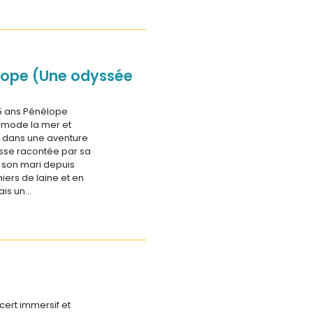
lope (Une odyssée
5 ans Pénélope
mmode la mer et
e dans une aventure
ysse racontée par sa
 son mari depuis
niers de laine et en
ais un…
ert immersif et