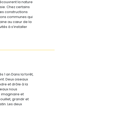
découvrent la nature
sie. Chez certains
es constructions
isons communes qui
aine au cœur de la
ités à s’installer
s 1 an Dans la forêt,
nt. Deux oiseaux
dre et drôle à la
iseaux nous
 imaginaire et
ouillet, grandir et
tin. Les deux