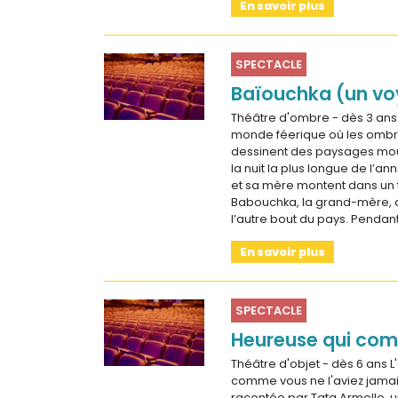
En savoir plus
SPECTACLE
Baïouchka (un vo
Théâtre d'ombre - dès 3 ans
monde féerique où les ombr
dessinent des paysages mou
la nuit la plus longue de l’ann
et sa mère montent dans un t
Babouchka, la grand-mère, q
l’autre bout du pays. Pendan
En savoir plus
SPECTACLE
Heureuse qui co
Théâtre d'objet - dès 6 ans 
comme vous ne l'aviez jama
racontée par Tata Armelle, u