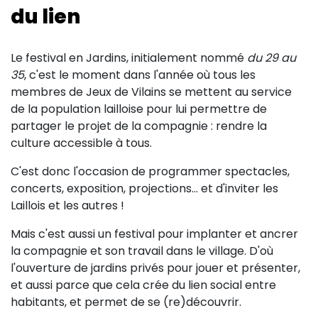
du lien
Sur le terrain
(Portraits, actions, collaborations)
Le festival en Jardins, initialement nommé
du 29 au
Sur l’étagère
35
, c'est le moment dans l'année où tous les
(Documents, études, publications)
membres de Jeux de Vilains se mettent au service
de la population lailloise pour lui permettre de
partager le projet de la compagnie : rendre la
culture accessible à tous.
C'est donc l'occasion de programmer spectacles,
concerts, exposition, projections... et d'inviter les
Laillois et les autres !
Mais c'est aussi un festival pour implanter et ancrer
la compagnie et son travail dans le village. D'où
l'ouverture de jardins privés pour jouer et présenter,
et aussi parce que cela crée du lien social entre
habitants, et permet de se (re)découvrir.