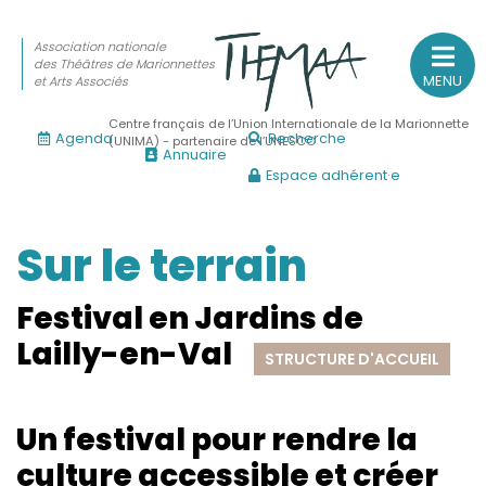
Association nationale
des Théâtres de Marionnettes
MENU
et Arts Associés
Centre français de l’Union Internationale de la Marionnette
Agenda
Recherche
(UNIMA) - partenaire de l’UNESCO
Annuaire
Espace adhérent·e
Association nationale
des Théâtres de Marionnettes
et Arts Associés
Sur le terrain
Sur le feu
Festival en Jardins de
(Actualités, annonces, vie professionnelle)
Lailly-en-Val
STRUCTURE D'ACCUEIL
Sur le vif
(Agenda, spectacles, événements des adhérents)
Un festival pour rendre la
Sur le fond
culture accessible et créer
(Fonctionnement, gouvernance, groupes de travail, partena