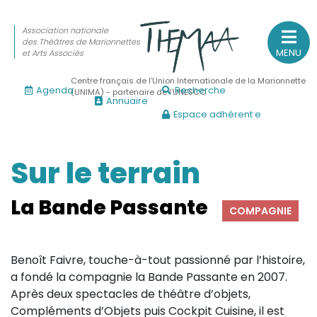
Association nationale
des Théâtres de Marionnettes
MENU
et Arts Associés
Centre français de l’Union Internationale de la Marionnette
Agenda
Recherche
(UNIMA) - partenaire de l’UNESCO
Annuaire
Espace adhérent·e
Association nationale
des Théâtres de Marionnettes
et Arts Associés
Sur le terrain
Sur le feu
La Bande Passante
COMPAGNIE
(Actualités, annonces, vie professionnelle)
Sur le vif
Benoît Faivre, touche-à-tout passionné par l’histoire,
(Agenda, spectacles, événements des adhérents)
a fondé la compagnie la Bande Passante en 2007.
Sur le fond
Après deux spectacles de théâtre d’objets,
Compléments d’Objets puis Cockpit Cuisine, il est
(Fonctionnement, gouvernance, groupes de travail, partena