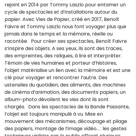
rejoint en 2014 par Tommy Laszlo pour entamer un
Sur le terrain
cycle de spectacles et d’installations autour du
(Portraits, actions, collaborations)
papier. Avec Vies de Papier, créé en 2017, Benoît
Sur l’étagère
Faivre et Tommy Laszlo nous font voyager plus que
jamais dans le temps et la mémoire, réelle ou
(Documents, études, publications)
racontée. Pour créer ses spectacles, Benoît Faivre
s’inspire des objets. A ses yeux, ils sont des traces,
des empreintes, des reliques, à lire et interpréter.
Témoin de vies humaines et porteur d’histoires,
l’objet matérialise un lien avec la mémoire et est une
clé pour voyager et rencontrer l’autre. Des
ustensiles du quotidien, des aliments, des machines
de cinéma d’animation, des documents papiers, un
album-photo dévoilent les vies dont ils sont
chargés. Dans les spectacles de la Bande Passante,
l’objet est toujours manipulé à vu. Mise en
mouvement des mécanismes, découpage et pliage
des papiers, montage de l’image vidéo… : les gestes
techniques visibles par le public offrent plusieurs