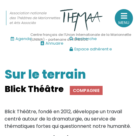
Association nationale
des Théâtres de Marionnettes
MENU
et Arts Associés
Centre français de l’Union Internationale de la Marionnette
Agenda
Recherche
(UNIMA) - partenaire de l’UNESCO
Annuaire
Espace adhérent·e
Association nationale
des Théâtres de Marionnettes
et Arts Associés
Sur le terrain
Sur le feu
Blick Théâtre
COMPAGNIE
(Actualités, annonces, vie professionnelle)
Sur le vif
Blick Théâtre, fondé en 2012, développe un travail
(Agenda, spectacles, événements des adhérents)
centré autour de la dramaturgie, au service de
Sur le fond
thématiques fortes qui questionnent notre humanité.
(Fonctionnement, gouvernance, groupes de travail, partena