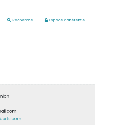
Recherche
Espace adhérent·e
union
mail.com
lberts.com