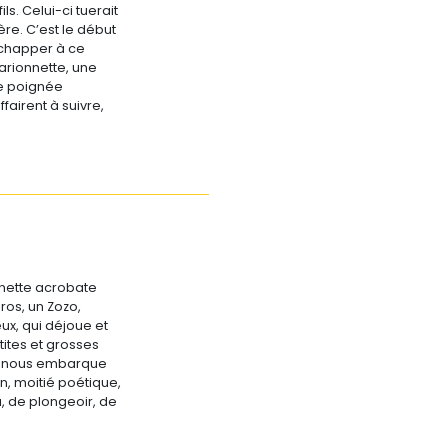
ls. Celui-ci tuerait
re. C’est le début
échapper à ce
arionnette, une
e poignée
airent à suivre,
nnette acrobate
os, un Zozo,
ux, qui déjoue et
tites et grosses
 nous embarque
, moitié poétique,
u, de plongeoir, de