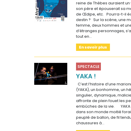
reine de Thèbes auraient un fi
son père et épouserait sa mè
de Œdipe, etc. Pourra-t-il 
destin ? Sur la scène, une m
femme, deux hommes et un
d’étranges personnages, s’aff
tout en…
En savoir plus
SPECTACLE
YAKA !
C’est l’histoire d’une mario
(YAKA), un bonhomme, un hér
singulier, dynamique, malicie
affronte de plein fouet les pe
embûches de la vie. YAKA
dans son monde moitié forain
peuplé de ballon, de fil tend
chaussures à…