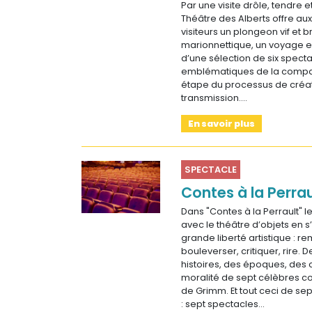
Par une visite drôle, tendre e
Théâtre des Alberts offre au
visiteurs un plongeon vif et 
marionnettique, un voyage e
d’une sélection de six spect
emblématiques de la compag
étape du processus de créat
transmission.…
En savoir plus
SPECTACLE
Contes à la Perrau
Dans "Contes à la Perrault" l
avec le théâtre d’objets en s
grande liberté artistique : r
bouleverser, critiquer, rire. 
histoires, des époques, des 
moralité de sept célèbres co
de Grimm. Et tout ceci de sep
: sept spectacles…