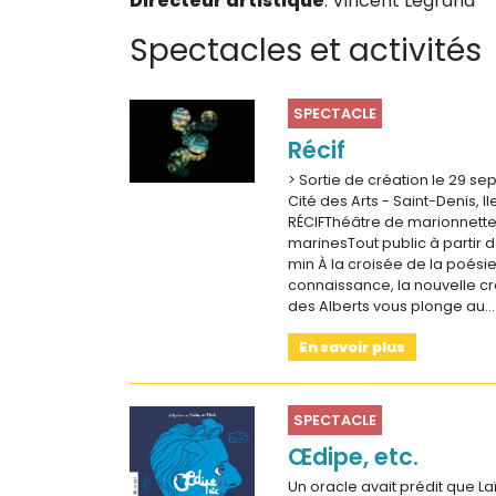
Directeur artistique
: Vincent Legrand
Spectacles et activités
SPECTACLE
Récif
> Sortie de création le 29 s
Cité des Arts - Saint-Denis, I
RÉCIFThéâtre de marionnette
marinesTout public à partir d
min À la croisée de la poésie
connaissance, la nouvelle cr
des Alberts vous plonge au…
En savoir plus
SPECTACLE
Œdipe, etc.
Un oracle avait prédit que Laï