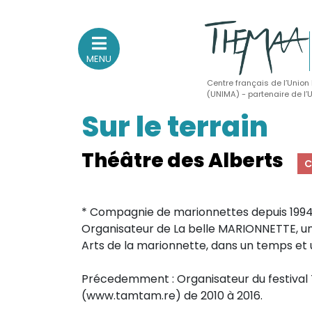
MENU
Centre français de l’Union
(UNIMA) - partenaire de l
Sur le terrain
Association nationale
des Théâtres de Marionnettes
et Arts Associés
Théâtre des Alberts
C
Sur le feu
* Compagnie de marionnettes depuis 1994 I
(Actualités, annonces, vie professionnelle)
Organisateur de La belle MARIONNETTE, u
Sur le vif
Arts de la marionnette, dans un temps et u
(Agenda, spectacles, événements des adhérents)
Précedemment : Organisateur du festiva
Sur le fond
(www.tamtam.re) de 2010 à 2016.
(Fonctionnement, gouvernance, groupes de travail, partena