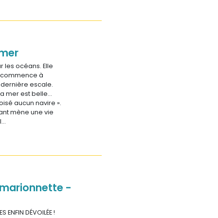
 mer
 les océans. Elle
et commence à
 dernière escale.
La mer est belle…
oisé aucun navire ».
fant mène une vie
l…
 marionnette -
S ENFIN DÉVOILÉE !