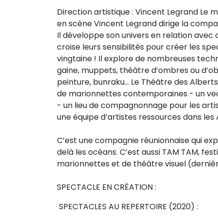
Sur le terrain
Direction artistique : Vincent Legrand Le 
en scène Vincent Legrand dirige la compa
(Portraits, actions, collaborations)
Il développe son univers en relation avec 
Sur l’étagère
croise leurs sensibilités pour créer les spe
(Documents, études, publications)
vingtaine ! Il explore de nombreuses tech
gaine, muppets, théâtre d’ombres ou d’obj
peinture, bunraku… Le Théâtre des Alberts
de marionnettes contemporaines - un vect
- un lieu de compagnonnage pour les arti
une équipe d’artistes ressources dans les 
C’est une compagnie réunionnaise qui exp
delà les océans. C’est aussi TAM TAM, festi
marionnettes et de théâtre visuel (derniè
SPECTACLE EN CRÉATION :
SPECTACLES AU REPERTOIRE (2020) :