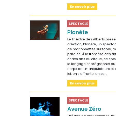
En savoir plus
SPECTACLE
Planète
Le Théâtre des Alberts prés
création, Planète, un specta
de marionnettes sur table, m
paroles. À la frontière des a
et des arts du cirque, ce spe
le langage chorégraphié d
corps des manipulateurs et 
Ici, on s’affronte, on se…
En savoir plus
SPECTACLE
Avenue Zéro
Théâtre de marionnettes, mu