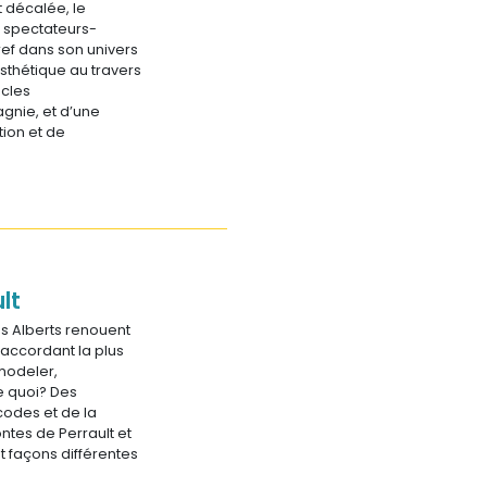
t décalée, le
x spectateurs-
bref dans son univers
sthétique au travers
acles
nie, et d’une
ion et de
lt
es Alberts renouent
’accordant la plus
emodeler,
De quoi? Des
codes et de la
ntes de Perrault et
t façons différentes