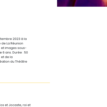
eptembre 2023 à la
le de La Réunion
 et images sous-
e 6 ans. Durée : 50
 et de la
éation du Théâtre
os et Jocaste, roi et