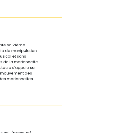
ente sa 21ème
cle de manipulation
usical et sans
rts de la marionnette
ctacle s’appuie sur
u mouvement des
des marionnettes.
sical, (presque)