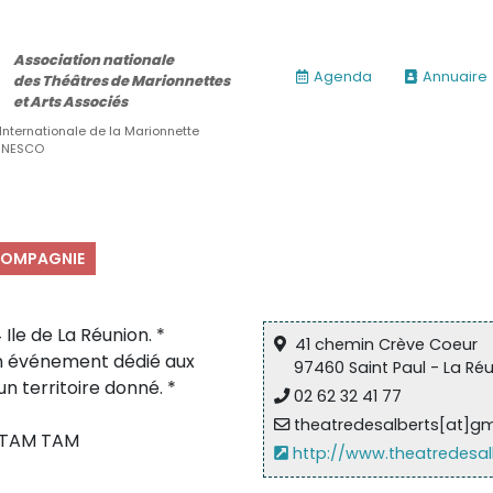
Association nationale
Agenda
Annuaire
des Théâtres de Marionnettes
et Arts Associés
 Internationale de la Marionnette
’UNESCO
OMPAGNIE
le de La Réunion. *
41 chemin Crève Coeur
n événement dédié aux
97460 Saint Paul - La Ré
n territoire donné. *
02 62 32 41 77
theatredesalberts[at]g
l TAM TAM
http://www.theatredesa
ires)