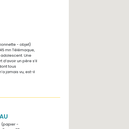
onnette - objet)
 - 45 mn Télémaque,
ne adolescent. Une
t d’avoir un père s’il
dont tous
n’a jamais vu, est-il
EAU
n (papier -