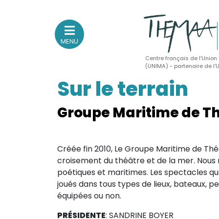
MENU
Centre français de l’Union
(UNIMA) - partenaire de l
Sur le terrain
Association nationale
des Théâtres de Marionnettes
et Arts Associés
Groupe Maritime de T
Sur le feu
Créée fin 2010, Le Groupe Maritime de Thé
(Actualités, annonces, vie professionnelle)
croisement du théâtre et de la mer. Nous
Sur le vif
poétiques et maritimes. Les spectacles qu
joués dans tous types de lieux, bateaux, pe
(Agenda, spectacles, événements des adhérents)
équipées ou non.
Sur le fond
(Fonctionnement, gouvernance, groupes de travail, partena
PRÉSIDENTE
: SANDRINE BOYER