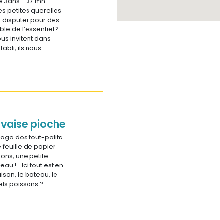
de 3ans - 37 mn
s petites querelles
se disputer pour des
ble de l’essentiel ?
ous invitent dans
tabli, ils nous
vaise pioche
sage des tout-petits.
feuille de papier
lions, une petite
eau ! Ici tout est en
aison, le bateau, le
els poissons ?