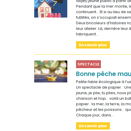
objet) jeune public à partir 
Pendant que la mer monte, le
continuent… Et si au lieu de 
futilités, on s’occupait ensem
Deux bricoleurs d’histoires n
leur atelier. Là, derrière leur é
fabriquent…
En savoir plus
SPECTACLE
Bonne pêche mau
Petite fable écologique à l’u
Un spectacle de papier. Une 
jaune, je plie, tu plies, nous p
chanson et hop... voilà un bat
papier : la mer, la terre, la m
pêcheur et les poissons... qu
Chaque jour, dans…
En savoir plus