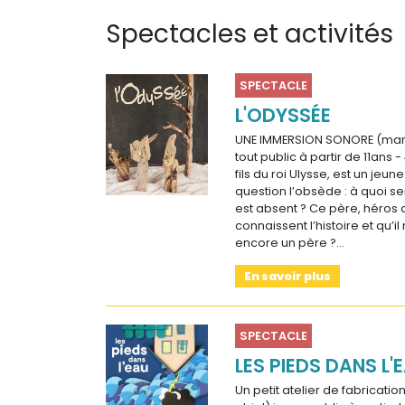
Sur le terrain
Spectacles et activités
(Portraits, actions, collaborations)
Sur l’étagère
SPECTACLE
(Documents, études, publications)
L'ODYSSÉE
UNE IMMERSION SONORE (mari
tout public à partir de 11ans
fils du roi Ulysse, est un jeu
question l’obsède : à quoi ser
est absent ? Ce père, héros 
connaissent l’histoire et qu’il 
encore un père ?…
En savoir plus
SPECTACLE
LES PIEDS DANS L'
Un petit atelier de fabricatio