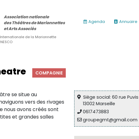
Association nationale
Agenda
Annuaire
des Théâtres de Marionnettes
et Arts Associés
 Internationale de la Marionnette
’UNESCO
heatre
COMPAGNIE
âtre se situe au
Siège social: 60 rue Puvi
 naviguons vers des rivages
13002 Marseille
e nous avons créés sont
0617473883
tites et grandes salles
groupegmt@gmail.com
ires)