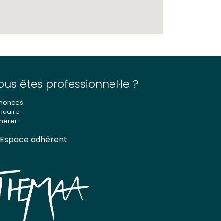
ous êtes professionnel·le ?
nonces
nuaire
hérer
Espace adhérent