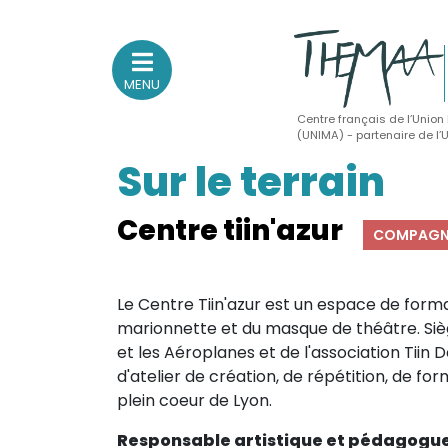
MENU
Centre français de l’Union
(UNIMA) - partenaire de l
Sur le terrain
Association nationale
des Théâtres de Marionnettes
et Arts Associés
Centre tiin'azur
COMPAGN
Sur le feu
Le Centre Tiin'azur est un espace de forma
(Actualités, annonces, vie professionnelle)
marionnette et du masque de théâtre. Si
Sur le vif
et les Aéroplanes et de l'association Tiin D
d'atelier de création, de répétition, de fo
(Agenda, spectacles, événements des adhérents)
plein coeur de Lyon.
Sur le fond
(Fonctionnement, gouvernance, groupes de travail, partena
Responsable artistique et pédagogu