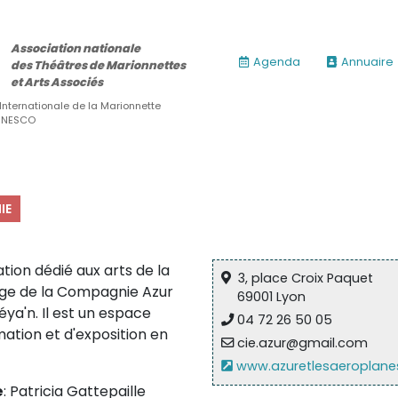
Association nationale
Agenda
Annuaire
des Théâtres de Marionnettes
et Arts Associés
 Internationale de la Marionnette
’UNESCO
IE
tion dédié aux arts de la
3, place Croix Paquet
ège de la Compagnie Azur
69001 Lyon
éya'n. Il est un espace
04 72 26 50 05
rmation et d'exposition en
cie.azur@gmail.com
www.azuretlesaeroplan
ires)
e
: Patricia Gattepaille