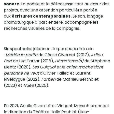
sonore
. La poésie et la délicatesse sont au cœur des
Sur le terrain
projets, avec une attention particulière portée
(Portraits, actions, collaborations)
aux
écritures contemporaines.
Le son, langage
Sur l’étagère
dramaturgique à part entière, accompagne les
recherches visuelles de la compagnie.
(Documents, études, publications)
Six spectacles jalonnent le parcours de la cie
:
Médée la petite
de Cécile Givernet (2017)
,
Adieu
Bert
de Luc Tartar (2018),
Hématome(s)
de Stéphane
Bientz (2020),
Les Quiquoi et le chien moche dont
personne ne veut
d'Olivier Tallec et Laurent
Rivelaygue (2022),
Farben
de Mathieu Bertholet
(2023) et
Nuée
(2025).
En 2021, Cécile Givernet et Vincent Munsch prennent
la direction du Théâtre Halle Roublot (Lieu-