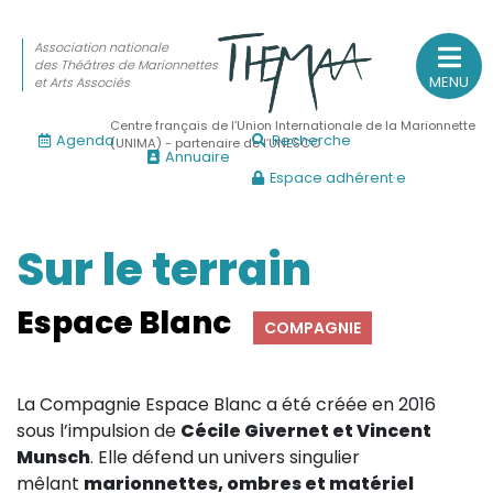
Association nationale
des Théâtres de Marionnettes
MENU
et Arts Associés
Centre français de l’Union Internationale de la Marionnette
Agenda
Recherche
(UNIMA) - partenaire de l’UNESCO
Annuaire
Espace adhérent·e
Association nationale
des Théâtres de Marionnettes
et Arts Associés
Sur le terrain
Sur le feu
Espace Blanc
COMPAGNIE
(Actualités, annonces, vie professionnelle)
Sur le vif
La Compagnie Espace Blanc a été créée en 2016
(Agenda, spectacles, événements des adhérents)
sous l’impulsion de
Cécile Givernet et Vincent
Sur le fond
Munsch
. Elle défend un univers singulier
mêlant
marionnettes, ombres et matériel
(Fonctionnement, gouvernance, groupes de travail, partena