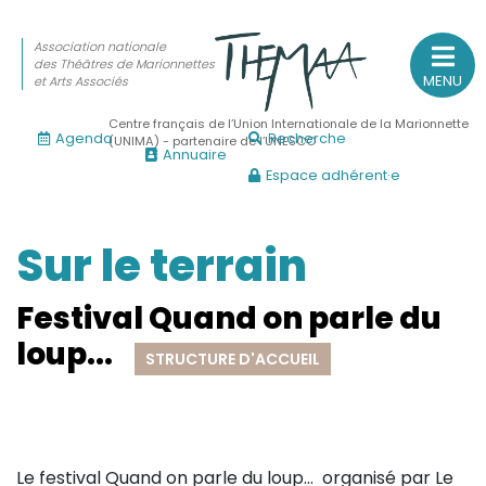
Association nationale
des Théâtres de Marionnettes
MENU
et Arts Associés
Centre français de l’Union Internationale de la Marionnette
Agenda
Recherche
(UNIMA) - partenaire de l’UNESCO
Annuaire
Espace adhérent·e
Association nationale
des Théâtres de Marionnettes
et Arts Associés
Sur le terrain
Sur le feu
Festival Quand on parle du
(Actualités, annonces, vie professionnelle)
loup...
STRUCTURE D'ACCUEIL
Sur le vif
(Agenda, spectacles, événements des adhérents)
Sur le fond
(Fonctionnement, gouvernance, groupes de travail, partena
Le festival Quand on parle du loup… organisé par Le