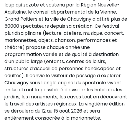
loup qui zozote et soutenu par la Région Nouvelle-
Sur le terrain
Aquitaine, le conseil départemental de la Vienne,
(Portraits, actions, collaborations)
Grand Poitiers et la ville de Chauvigny a attiré plus de
Sur l’étagère
50000 spectateurs depuis sa création. Ce festival
pluridisciplinaire (lecture, ateliers, musique, concert,
(Documents, études, publications)
marionnettes, objets, chanson, performances et
théâtre) propose chaque année une
programmation variée et de qualité à destination
d’un public large (enfants, centres de loisirs,
structures d’accueil de personnes handicapées et
adultes). Il convie le visiteur de passage à explorer
Chauvigny sous l’angle original du spectacle vivant
en lui offrant la possibilité de visiter les habitats, les
jardins, les monuments, les caves tout en découvrant
le travail des artistes régionaux. La vingtième édition
se déroulera du 12 au 15 août 2026 et sera
entièrement consacrée à la marionnette.