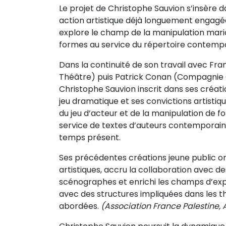
Le projet de Christophe Sauvion s’insère 
Sur le terrain
action artistique déjà longuement engagé
(Portraits, actions, collaborations)
explore le champ de la manipulation mari
Sur l’étagère
formes au service du répertoire contempo
(Documents, études, publications)
Dans la continuité de son travail avec Fra
Théâtre) puis Patrick Conan (Compagnie 
Christophe Sauvion inscrit dans ses créat
jeu dramatique et ses convictions artistiq
du jeu d’acteur et de la manipulation de 
service de textes d’auteurs contemporain
temps présent.
Ses précédentes créations jeune public on
artistiques, accru la collaboration avec de
scénographes et enrichi les champs d’exp
avec des structures impliquées dans les 
abordées.
(Association France Palestine, A