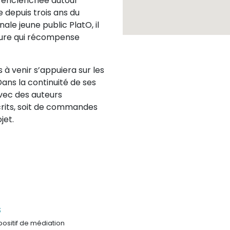
e enclenchée autour
 depuis trois ans du
ale jeune public PlatO, il
ture qui récompense
à venir s’appuiera sur les
ans la continuité de ses
vec des auteurs
crits, soit de commandes
jet.
s
positif de médiation