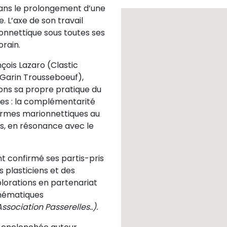
dans le prolongement d’une
e.
L’axe de son travail
onnettique sous toutes ses
rain.
nçois Lazaro (Clastic
Garin Trousseboeuf),
ions sa propre pratique du
ues : la complémentarité
formes marionnettiques au
s, en résonance avec le
t confirmé ses partis-pris
s plasticiens et des
lorations en partenariat
thématiques
ssociation Passerelles..).