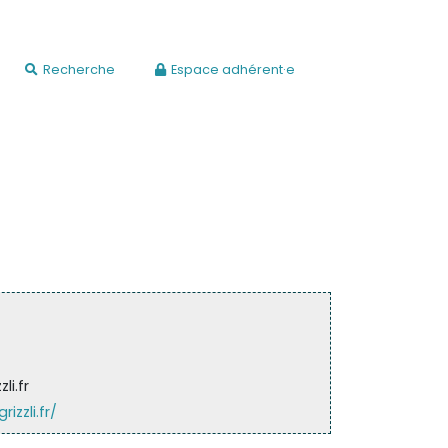
Recherche
Espace adhérent·e
i.fr
zzli.fr/