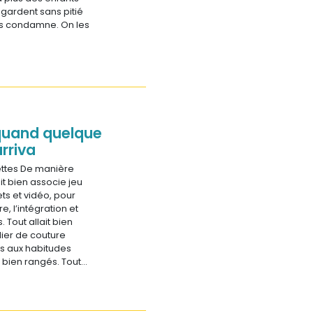
egardent sans pitié
les condamne. On les
. quand quelque
rriva
ettes De manière
it bien associe jeu
ts et vidéo, pour
, l’intégration et
 Tout allait bien
ier de couture
 aux habitudes
s bien rangés. Tout…