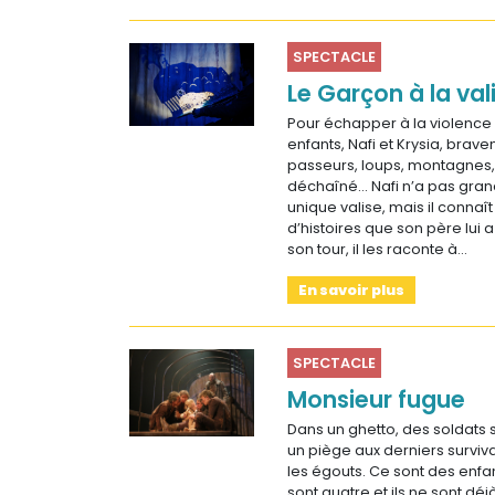
SPECTACLE
Le Garçon à la val
Pour échapper à la violence 
enfants, Nafi et Krysia, brave
passeurs, loups, montagnes, 
déchaîné… Nafi n’a pas gra
unique valise, mais il connaî
d’histoires que son père lui 
son tour, il les raconte à…
En savoir plus
SPECTACLE
Monsieur fugue
Dans un ghetto, des soldats
un piège aux derniers survi
les égouts. Ce sont des enfant
sont quatre et ils ne sont déj