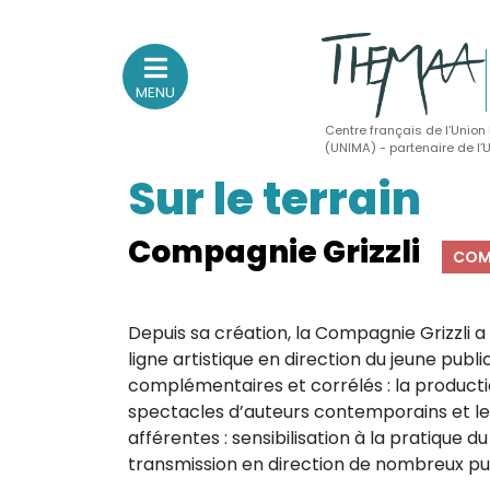
MENU
Centre français de l’Union
(UNIMA) - partenaire de l
Sur le terrain
Association nationale
des Théâtres de Marionnettes
et Arts Associés
Compagnie Grizzli
COM
Sur le feu
Depuis sa création, la Compagnie Grizzli a
(Actualités, annonces, vie professionnelle)
ligne artistique en direction du jeune publ
Sur le vif
complémentaires et corrélés : la producti
spectacles d’auteurs contemporains et les
(Agenda, spectacles, événements des adhérents)
afférentes : sensibilisation à la pratique d
Sur le fond
transmission en direction de nombreux pub
(Fonctionnement, gouvernance, groupes de travail, partena