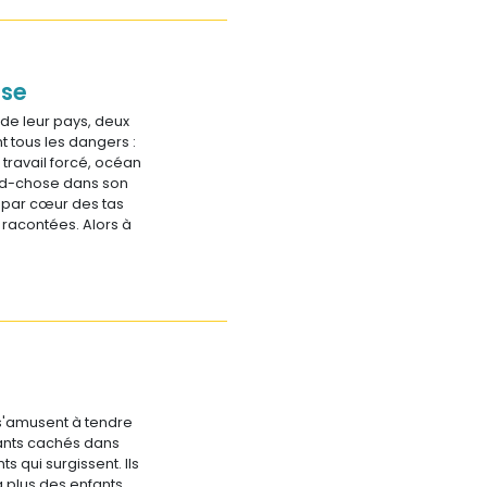
ise
de leur pays, deux
nt tous les dangers :
travail forcé, océan
nd-chose dans son
t par cœur des tas
a racontées. Alors à
 s'amusent à tendre
vants cachés dans
s qui surgissent. Ils
à plus des enfants