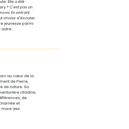
te. Elle a été
ary ? C'est pas un
nova. En entrant
t choisir d'écouter
ture jeunesse parmi
t autre…
Parc au cœur de la
ement de Pierre,
é de nature. Sa
venturière citadine,
différences, de
charnée et
r mare des