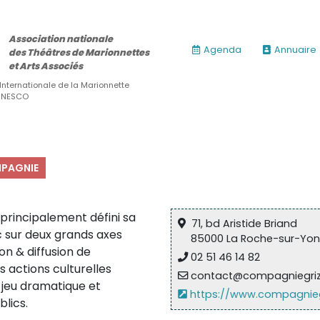
Association nationale
Agenda
Annuaire
des Théâtres de Marionnettes
et Arts Associés
 Internationale de la Marionnette
’UNESCO
PAGNIE
 principalement défini sa
71, bd Aristide Briand
ic sur deux grands axes
85000 La Roche-sur-Yon
on & diffusion de
02 51 46 14 82
 actions culturelles
contact@compagniegrizzl
u jeu dramatique et
https://www.compagniegri
lics.
ires)