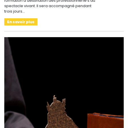
formation à destination des professionnel·le·s du
spectacle vivant. Il sera accompagné pendant
trois jours…
En savoir plus