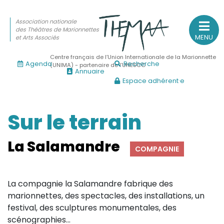
Association nationale
des Théâtres de Marionnettes
MENU
et Arts Associés
Centre français de l’Union Internationale de la Marionnette
Agenda
Recherche
(UNIMA) - partenaire de l’UNESCO
Annuaire
Espace adhérent·e
Association nationale
des Théâtres de Marionnettes
et Arts Associés
Sur le terrain
Sur le feu
La Salamandre
COMPAGNIE
(Actualités, annonces, vie professionnelle)
Sur le vif
La compagnie la Salamandre fabrique des
(Agenda, spectacles, événements des adhérents)
marionnettes, des spectacles, des installations, un
Sur le fond
festival, des sculptures monumentales, des
scénographies...
(Fonctionnement, gouvernance, groupes de travail, partena