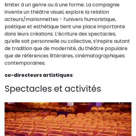
limiter à un genre ou à une forme. La compagnie
Sur le terrain
invente un théâtre visuel, explore la relation
(Portraits, actions, collaborations)
acteurs/marionnettes - l’univers humoristique,
Sur l’étagère
poétique et esthétique tient une place importante
dans leurs créations. L’écriture des spectacles,
(Documents, études, publications)
qu’elle soit personnelle ou collective, s’inspire autant
de tradition que de modernité, du théâtre populaire
que de références littéraires, cinématographiques
contemporaines.
co-directeurs artistiques
:
Spectacles et activités