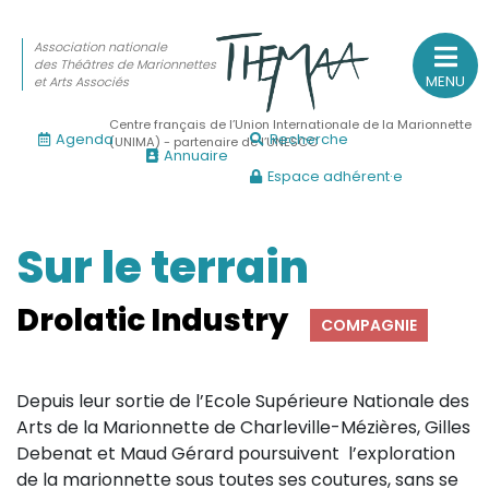
Association nationale
des Théâtres de Marionnettes
MENU
et Arts Associés
Centre français de l’Union Internationale de la Marionnette
Agenda
Recherche
(UNIMA) - partenaire de l’UNESCO
Annuaire
Espace adhérent·e
Association nationale
des Théâtres de Marionnettes
et Arts Associés
Sur le terrain
Sur le feu
Drolatic Industry
COMPAGNIE
(Actualités, annonces, vie professionnelle)
Sur le vif
Depuis leur sortie de l’Ecole Supérieure Nationale des
(Agenda, spectacles, événements des adhérents)
Arts de la Marionnette de Charleville-Mézières, Gilles
Sur le fond
Debenat et Maud Gérard poursuivent l’exploration
de la marionnette sous toutes ses coutures, sans se
(Fonctionnement, gouvernance, groupes de travail, partena