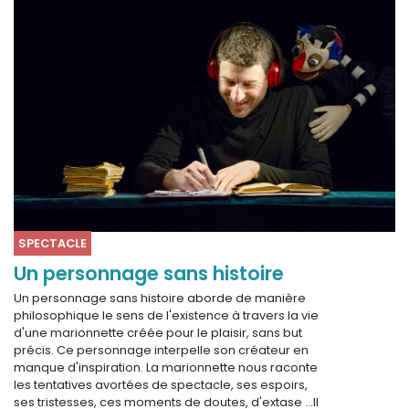
SPECTACLE
Un personnage sans histoire
Un personnage sans histoire aborde de manière
philosophique le sens de l'existence à travers la vie
d'une marionnette créée pour le plaisir, sans but
précis. Ce personnage interpelle son créateur en
manque d'inspiration. La marionnette nous raconte
les tentatives avortées de spectacle, ses espoirs,
ses tristesses, ces moments de doutes, d'extase ...Il