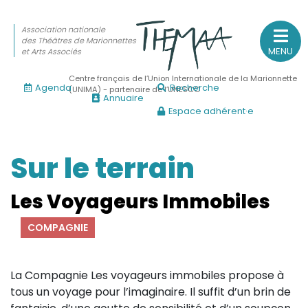
Association nationale
des Théâtres de Marionnettes
MENU
et Arts Associés
Centre français de l’Union Internationale de la Marionnette
Agenda
Recherche
(UNIMA) - partenaire de l’UNESCO
Annuaire
Espace adhérent·e
Association nationale
des Théâtres de Marionnettes
et Arts Associés
Sur le terrain
Sur le feu
Les Voyageurs Immobiles
(Actualités, annonces, vie professionnelle)
COMPAGNIE
Sur le vif
(Agenda, spectacles, événements des adhérents)
La Compagnie Les voyageurs immobiles propose à
Sur le fond
tous un voyage pour l’imaginaire. Il suffit d’un brin de
(Fonctionnement, gouvernance, groupes de travail, partena