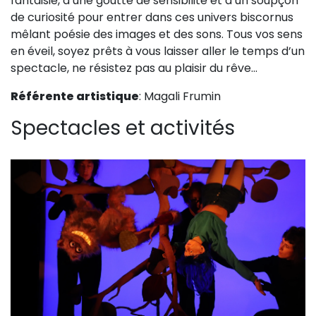
fantaisie, d’une goutte de sensibilité et d’un soupçon
Sur le terrain
de curiosité pour entrer dans ces univers biscornus
mêlant poésie des images et des sons. Tous vos sens
(Portraits, actions, collaborations)
en éveil, soyez prêts à vous laisser aller le temps d’un
Sur l’étagère
spectacle, ne résistez pas au plaisir du rêve...
(Documents, études, publications)
Référente artistique
: Magali Frumin
Spectacles et activités