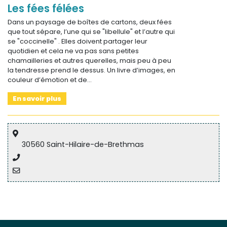
Les fées félées
Dans un paysage de boîtes de cartons, deux fées
que tout sépare, l’une qui se "libellule" et l’autre qui
se "coccinelle" . Elles doivent partager leur
quotidien et cela ne va pas sans petites
chamailleries et autres querelles, mais peu à peu
la tendresse prend le dessus. Un livre d’images, en
couleur d’émotion et de…
En savoir plus
30560 Saint-Hilaire-de-Brethmas