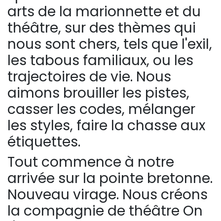
arts de la marionnette et du
Sur le terrain
théâtre, sur des thèmes qui
(Portraits, actions, collaborations)
nous sont chers, tels que l'exil,
Sur l’étagère
les tabous familiaux, ou les
(Documents, études, publications)
trajectoires de vie. Nous
aimons brouiller les pistes,
casser les codes, mélanger
les styles, faire la chasse aux
étiquettes.
Tout commence à notre
arrivée sur la pointe bretonne.
Nouveau virage. Nous créons
la compagnie de théâtre On