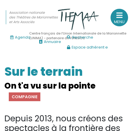
Association nationale
des Théâtres de Marionnettes
MENU
et Arts Associés
Centre français de l’Union Internationale de la Marionnette
Agenda
Recherche
(UNIMA) - partenaire de l’UNESCO
Annuaire
Espace adhérent·e
Association nationale
des Théâtres de Marionnettes
et Arts Associés
Sur le terrain
Sur le feu
On t'a vu sur la pointe
(Actualités, annonces, vie professionnelle)
COMPAGNIE
Sur le vif
(Agenda, spectacles, événements des adhérents)
Depuis 2013, nous créons des
Sur le fond
spectacles à la frontière des
(Fonctionnement, gouvernance, groupes de travail, partena